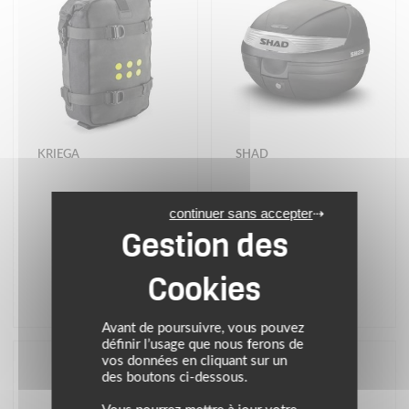
KRIEGA
SHAD
Sacoche OS 6
TOP CASE SH29
continuer sans accepter
115.00 €
76.02 €
(3)
Avant de poursuivre, vous pouvez
définir l’usage que nous ferons de
vos données en cliquant sur un
NEW
des boutons ci-dessous.