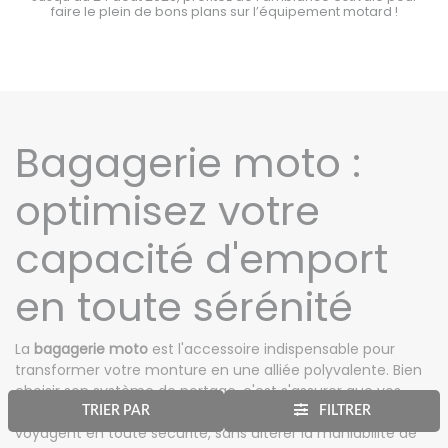
motard !
faire le plein de bons plans sur l’équipement motar
Bagagerie moto :
optimisez votre
capacité d'emport
en toute sérénité
La
bagagerie moto
est l'accessoire indispensable pour
transformer votre monture en une alliée polyvalente. Bien
choisir son système de portage, c'est s'assurer que vos
objets
personnels, votre
casque moto
ou votre antivol
TRIER PAR
FILTRER
voyagent en toute sécurité, sans altérer la maniabilité de