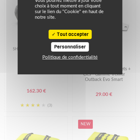
Vous pourrez mettre à jour votre
choix à tout moment en cliquant
sur le lien du "Cookie" en haut de
notre site.
Tout accepter
Personnaliser
SHAD
GIVI
Politique de confidentialité
TOP CASE SH46
Valise Moto - 2 X Barillets +
Clés - Gamme Trekker
Outback Evo Smart
162.30 €
29.00 €
(3)
NEW