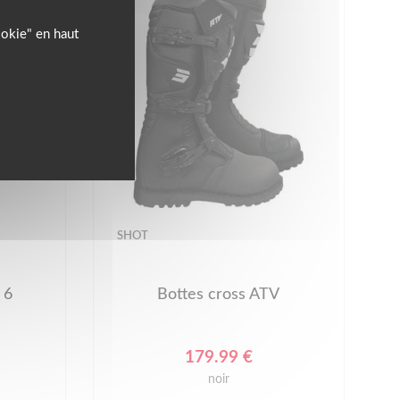
ookie" en haut
SHOT
 6
Bottes cross ATV
179.99 €
noir