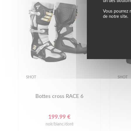
un des bouton
Vous pourrez m
de notre site.
SHOT
SHOT
Bottes cross RACE 6
199.99 €
noir/blanc/doré