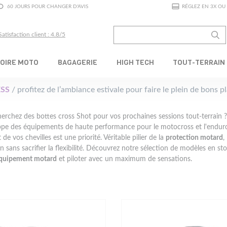
60 JOURS POUR CHANGER D'AVIS
RÉGLEZ EN 3X OU 
Satisfaction client : 4.8/5
OIRE MOTO
BAGAGERIE
HIGH TECH
TOUT-TERRAIN
SS
/ profitez de l’ambiance estivale pour faire le plein de bons 
erchez des bottes cross Shot pour vos prochaines sessions tout-terrain
pe des équipements de haute performance pour le motocross et l'enduro
 de vos chevilles est une priorité. Véritable pilier de la
protection motard
,
n sans sacrifier la flexibilité. Découvrez notre sélection de modèles en s
quipement motard
et piloter avec un maximum de sensations.