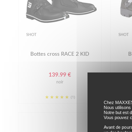
SHOT
SHOT
Bottes cross RACE 2 KID
B
139.99 €
noir
(1)
Chez MAXXESS,
Nous utilisons
Notre but est 
Vous pouvez co
Avant de pours