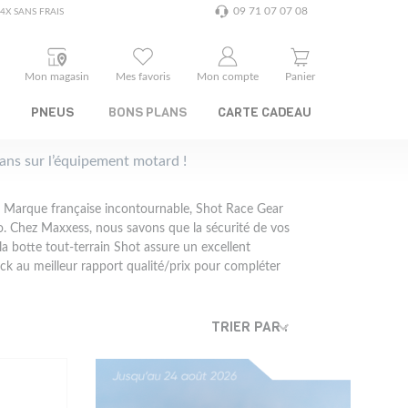
09 71 07 07 08
4X SANS FRAIS
Mon magasin
Mes favoris
Mon compte
Panier
PNEUS
BONS PLANS
CARTE CADEAU
plans sur l’équipement motard !
 ? Marque française incontournable, Shot Race Gear
. Chez Maxxess, nous savons que la sécurité de vos
 la botte tout-terrain Shot assure un excellent
tock au meilleur rapport qualité/prix pour compléter
TRIER PAR :