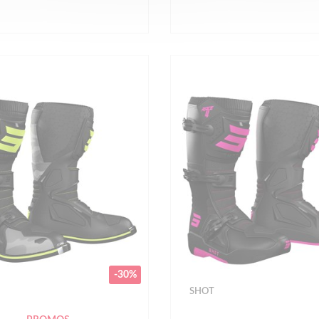
-30%
SHOT