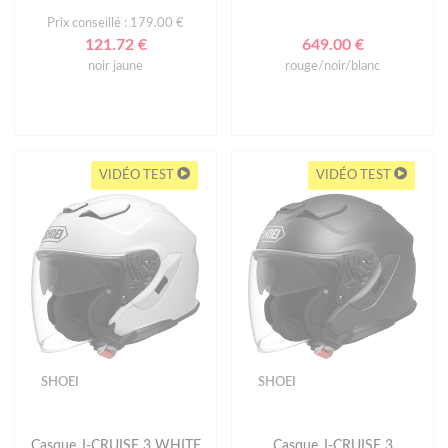
Prix conseillé : 179.00 €
121.72 €
649.00 €
noir jaune
rouge/noir/blanc
VIDÉO TEST
VIDÉO TEST
SHOEI
SHOEI
Casque J-CRUISE 3 WHITE
Casque J-CRUISE 3