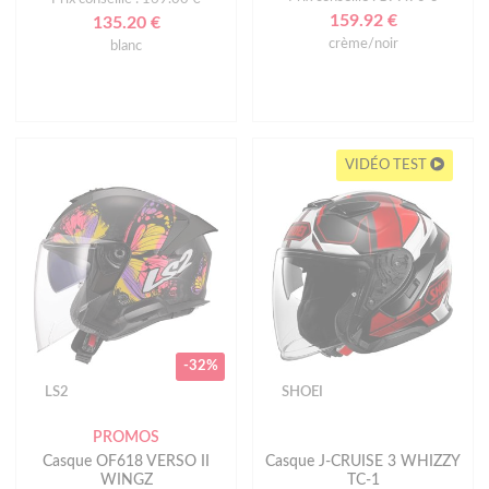
159.92 €
135.20 €
crème/noir
blanc
VIDÉO TEST
-32%
LS2
SHOEI
PROMOS
Casque OF618 VERSO II
Casque J-CRUISE 3 WHIZZY
WINGZ
TC-1