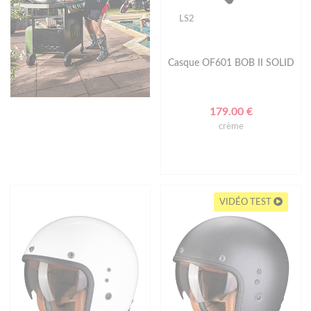
LS2
Casque OF601 BOB II SOLID
179.00 €
crème
VIDÉO TEST