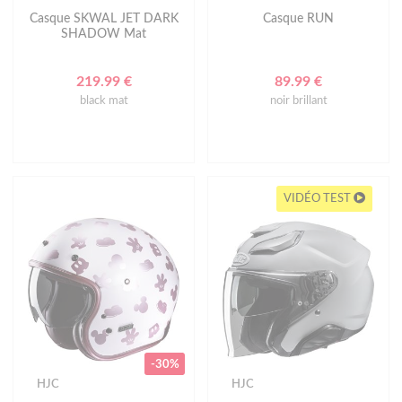
Casque SKWAL JET DARK
Casque RUN
SHADOW Mat
219.99 €
89.99 €
black mat
noir brillant
VIDÉO TEST
-30%
HJC
HJC