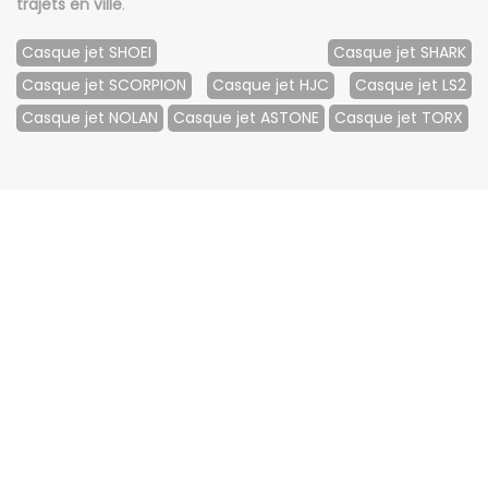
trajets en ville
.
Casque jet SHOEI
Casque jet SHARK
Casque jet SCORPION
Casque jet HJC
Casque jet LS2
Casque jet NOLAN
Casque jet ASTONE
Casque jet TORX