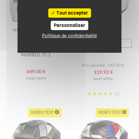
Tout accepter
Personnaliser
SHOEI
HJC
Politique de confidentialité
SUMMER DAYS
Casque J-CRUISE 3
Casque i31 UNI
INSPIRED TC-1
Prix conseillé : 149.90 €
649.00 €
119.92 €
rouge jaune
pearl white
(1)
VIDÉO TEST
VIDÉO TEST