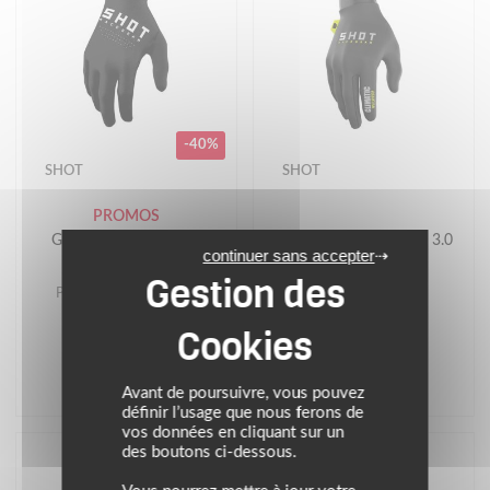
-40%
SHOT
SHOT
PROMOS
Gants cross KID RAW
Gants cross CLIMATIC 3.0
continuer sans accepter
Prix conseillé : 26.99 €
16.19 €
44.99 €
noir
noir
Avant de poursuivre, vous pouvez
définir l’usage que nous ferons de
vos données en cliquant sur un
des boutons ci-dessous.