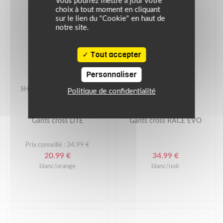
Vous pourrez mettre à jour votre
choix à tout moment en cliquant
sur le lien du "Cookie" en haut de
notre site.
Tout accepter
Personnaliser
-40%
SHOT
SHOT
Politique de confidentialité
PROMOS
Gants cross LITE
Gants cross RACE EVO
Prix conseillé : 34.99 €
20.99 €
34.99 €
blanc/orange
blanc/noir