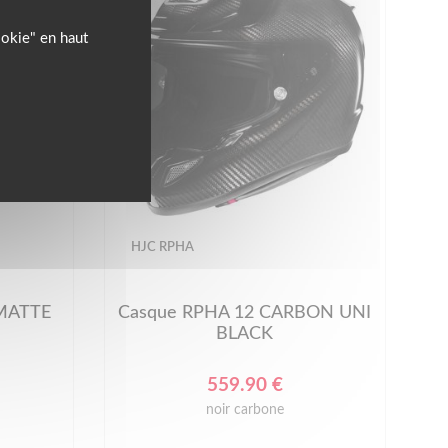
ookie" en haut
HJC RPHA
 MATTE
Casque RPHA 12 CARBON UNI
BLACK
559.90 €
noir carbone