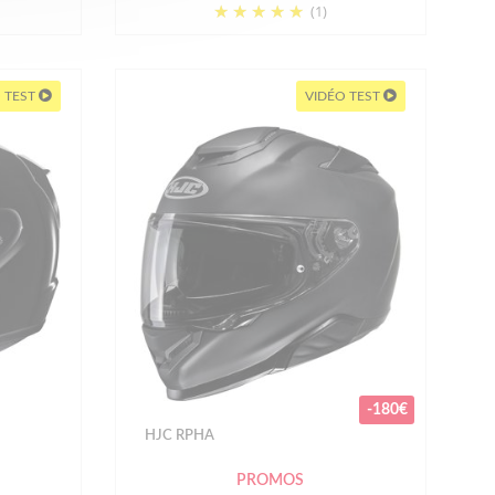
(1)
 TEST
VIDÉO TEST
-180€
HJC RPHA
PROMOS