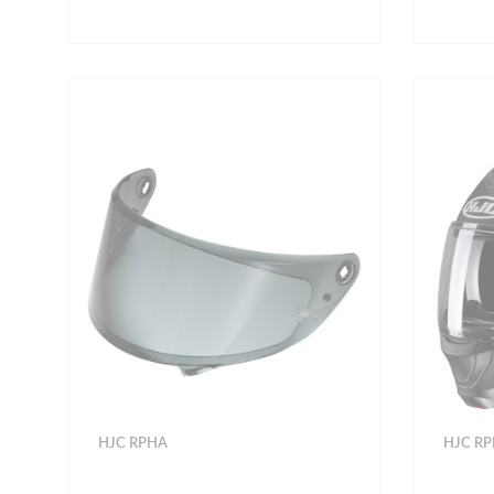
HJC RPHA
HJC R