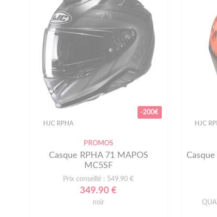
-200€
HJC RPHA
HJC R
PROMOS
Casque RPHA 71 MAPOS
Casque
MC5SF
Prix conseillé : 549.90 €
349.90 €
noir
QUA