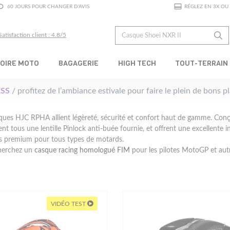
60 JOURS POUR CHANGER D'AVIS
RÉGLEZ EN 3X OU 
Satisfaction client : 4.8/5
OIRE MOTO
BAGAGERIE
HIGH TECH
TOUT-TERRAIN
SS
/ profitez de l’ambiance estivale pour faire le plein de bons 
ques HJC RPHA allient légèreté, sécurité et confort haut de gamme. Conç
nt tous une lentille Pinlock anti-buée fournie, et offrent une excellente
ns premium pour tous types de motards.
herchez un
casque racing
homologué FIM
pour les pilotes MotoGP et au
VIDÉO TEST