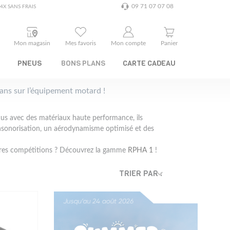
09 71 07 07 08
4X SANS FRAIS
Mon magasin
Mes favoris
Mon compte
Panier
PNEUS
BONS PLANS
CARTE CADEAU
plans sur l’équipement motard !
us avec des matériaux haute performance, ils
 insonorisation, un aérodynamisme optimisé et des
tres compétitions ? Découvrez la gamme
RPHA 1
!
TRIER PAR :