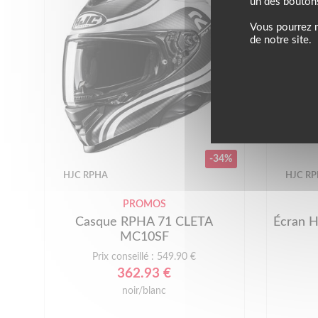
un des bouton
Vous pourrez m
de notre site.
-34%
HJC RPHA
HJC R
PROMOS
Casque RPHA 71 CLETA
Écran 
MC10SF
Prix conseillé : 549.90 €
362.93 €
noir/blanc