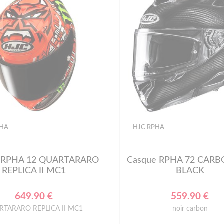
PHA
HJC RPHA
 RPHA 12 QUARTARARO
Casque RPHA 72 CARB
REPLICA II MC1
BLACK
649.90 €
559.90 €
RTARARO REPLICA II MC1
noir carbon