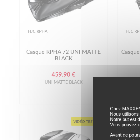
HJC RPHA
HJC R
Casque RPHA 72 UNI MATTE
Casque
BLACK
459.90 €
UNI MATTE BLACK
Chez MAXXESS,
Nous utilisons
Notre but est 
VIDÉO TEST
Vous pouvez co
Avant de pours