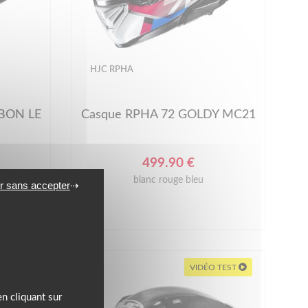
HJC RPHA
RBON LE
Casque RPHA 72 GOLDY MC21
499.90 €
blanc rouge bleu
 MC25
r sans accepter
 TEST
VIDÉO TEST
n cliquant sur