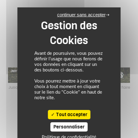
Prix conseillé : 509.95 €
continuer sans accepter
346.77 €
Noir
Avant de poursuivre, vous pouvez
définir l’usage que nous ferons de
vos données en cliquant sur un
des boutons ci-dessous.
Vous pourrez mettre à jour votre
choix à tout moment en cliquant
faire
Jusqu’au 24 août 2026, profitez de l’ambiance estivale pour faire
Jusq
le plein de bons plans sur l’équipement motard !
sur le lien du "Cookie" en haut de
notre site.
Tout accepter
Personnaliser
Politique de confidentialité