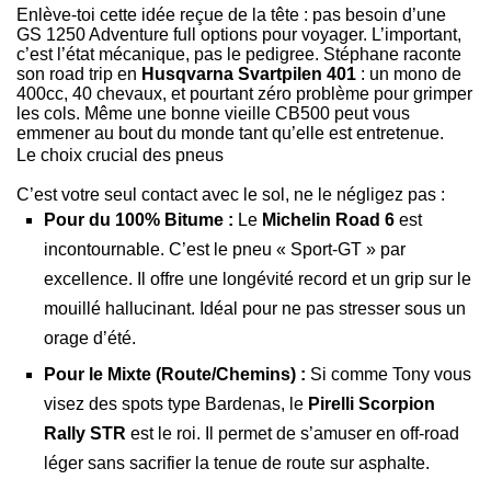
Enlève-toi cette idée reçue de la tête : pas besoin d’une
GS 1250 Adventure full options pour voyager. L’important,
c’est l’état mécanique, pas le pedigree. Stéphane raconte
son road trip en
Husqvarna Svartpilen 401
: un mono de
400cc, 40 chevaux, et pourtant zéro problème pour grimper
les cols. Même une bonne vieille CB500 peut vous
emmener au bout du monde tant qu’elle est entretenue.
Le choix crucial des pneus
C’est votre seul contact avec le sol, ne le négligez pas :
Pour du 100% Bitume :
Le
Michelin Road 6
est
incontournable. C’est le pneu « Sport-GT » par
excellence. Il offre une longévité record et un grip sur le
mouillé hallucinant. Idéal pour ne pas stresser sous un
orage d’été.
Pour le Mixte (Route/Chemins) :
Si comme Tony vous
visez des spots type Bardenas, le
Pirelli Scorpion
Rally STR
est le roi. Il permet de s’amuser en off-road
léger sans sacrifier la tenue de route sur asphalte.