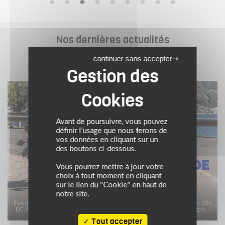
Nos dernières actualités
Voir toutes les actus
continuer sans accepter
NON CLASSÉ
Avant de poursuivre, vous pouvez
définir l’usage que nous ferons de
vos données en cliquant sur un
des boutons ci-dessous.
Vous pourrez mettre à jour votre
choix à tout moment en cliquant
sur le lien du "Cookie" en haut de
GAGNEZ UNE SUZUKI V-STROM 800 DE
notre site.
Événement 20 Ans — Maxxess La Rochelle Gagnez uneSuzuki V-Strom 800
DE À l’occasion du 20ᵉ anniversaire de MAXXESS La Rochelle, le magasin
vous offre la possibilité de tenter de…
Tout accepter