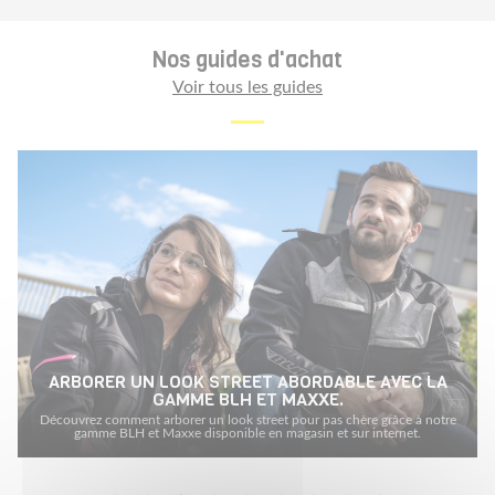
Nos guides d'achat
Voir tous les guides
ARBORER UN LOOK STREET ABORDABLE AVEC LA
GAMME BLH ET MAXXE.
H
Découvrez comment arborer un look street pour pas chère grâce à notre
D
gamme BLH et Maxxe disponible en magasin et sur internet.