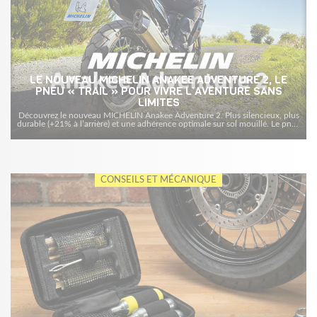
LE NOUVEAU MICHELIN ANAKEE ADVENTURE 2, LE
PNEU « TRAIL » POUR VIVRE L’AVENTURE SANS
LIMITES
Découvrez le nouveau MICHELIN Anakee Adventure 2. Plus silencieux, plus
durable (+21% à l’arrière) et une adhérence optimale sur sol mouillé. Le pneu
trail ultime pour 2026.
CONSEILS ET MÉCANIQUE