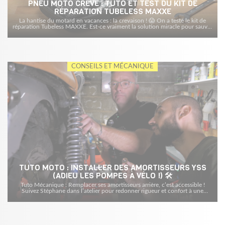
PNEU MOTO CREVÉ : TUTO ET TEST DU KIT DE
RÉPARATION TUBELESS MAXXE
La hantise du motard en vacances : la crevaison ! 😱 On a testé le kit de
réparation Tubeless MAXXE. Est-ce vraiment la solution miracle pour sauver
votre road trip ? Réponse en images !
CONSEILS ET MÉCANIQUE
TUTO MOTO : INSTALLER DES AMORTISSEURS YSS
(ADIEU LES POMPES À VÉLO !) 🛠️
Tuto Mécanique : Remplacer ses amortisseurs arrière, c’est accessible !
Suivez Stéphane dans l’atelier pour redonner rigueur et confort à une
Triumph Thruxton