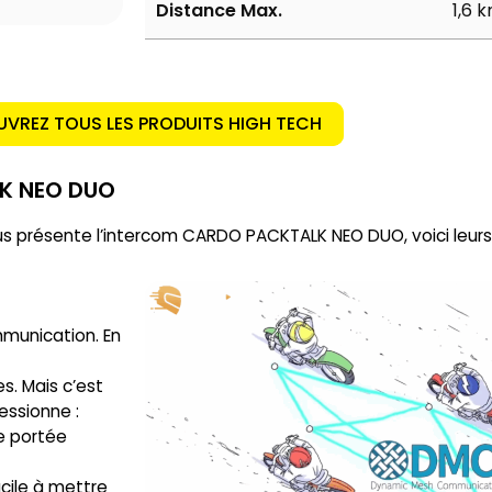
Distance Max.
1,6 
VREZ TOUS LES PRODUITS HIGH TECH
LK NEO DUO
us présente l’intercom CARDO PACKTALK NEO DUO, voici leurs
munication. En
s. Mais c’est
ssionne :
e portée
acile à mettre