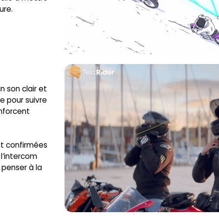
ure.
 son clair et
e pour suivre
enforcent
nt confirmées
l’intercom
à penser à la