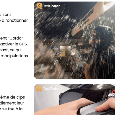
e sans
é à fonctionner
ment “Cardo”
 activer le GPS.
tant, ce qui
s manipulations.
tème de clips
cilement leur
se fixe à la