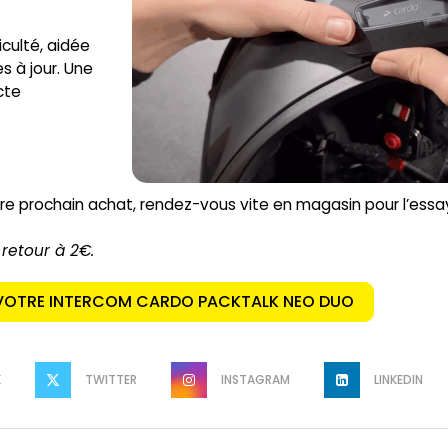
iculté, aidée
s à jour. Une
cte
tre prochain achat, rendez-vous vite en magasin pour l’es
 retour à 2€.
VOTRE INTERCOM CARDO PACKTALK NEO DUO
K
TWITTER
INSTAGRAM
LINKEDIN