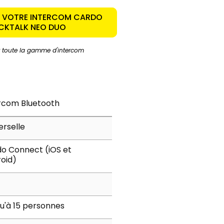
 VOTRE INTERCOM CARDO
CKTALK NEO DUO
 toute la gamme d'intercom
rcom Bluetooth
erselle
o Connect (iOS et
oid)
u'à 15 personnes