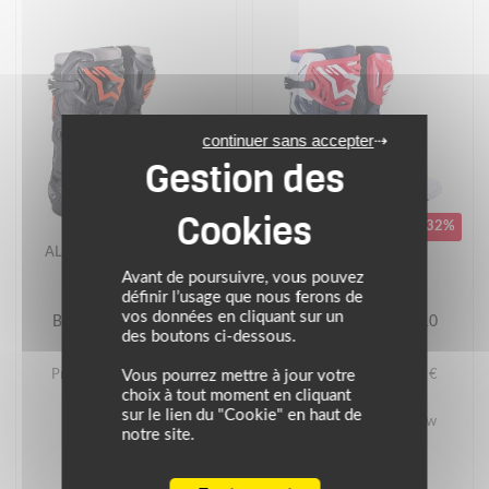
continuer sans accepter
-32%
-32%
ALPINESTARS
ALPINESTARS
Avant de poursuivre, vous pouvez
PROMOS
PROMOS
définir l’usage que nous ferons de
vos données en cliquant sur un
Bottes cross TECH 10
Bottes cross TECH 10
des boutons ci-dessous.
SUPERVENTED
Prix conseillé : 679.95 €
Prix conseillé : 689.95 €
Vous pourrez mettre à jour votre
choix à tout moment en cliquant
462.37 €
469.17 €
sur le lien du "Cookie" en haut de
noir/orange
bleu nuit/blanc/rainbow
notre site.