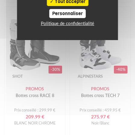
Tout accepter
Personnaliser
Politique de confidentialité
-30%
-40%
SHOT
ALPINESTARS
PROMOS
PROMOS
Bottes cross RACE 8
Bottes cross TECH 7
Prix conseillé : 299.99 €
Prix conseillé : 459.95 €
209.99 €
275.97 €
BLANC NOIR CHROME
Noir/Blanc