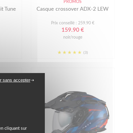
PROMOS
it Tune
Casque crossover ADX-2 LEW
Prix conseillé : 259.90 €
159.90 €
noir/rouge
(3)
r sans accepter
n cliquant sur