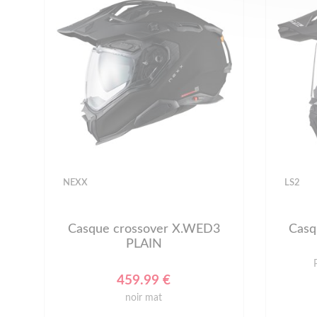
NEXX
LS2
Casque crossover X.WED3
Cas
PLAIN
459.99 €
noir mat