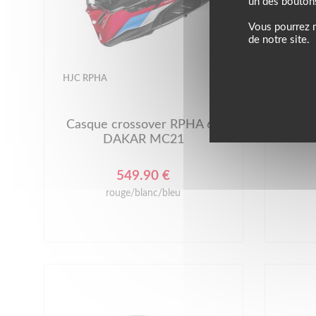
un des bouton
Vous pourrez m
de notre site.
HJC RPHA
NEXX
Casque crossover RPHA 60
Casq
DAKAR MC21
549.90 €
rouge/blanc/bleu