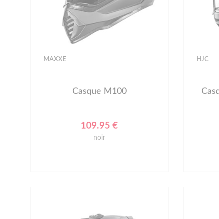
MAXXE
HJC
Casque M100
Casq
109.95 €
noir