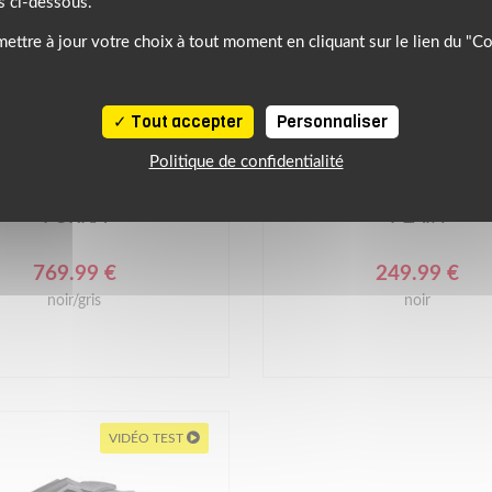
s ci-dessous.
ettre à jour votre choix à tout moment en cliquant sur le lien du "C
Tout accepter
Personnaliser
NEXX
Politique de confidentialité
ue crossover X.WED3
Casque crossover Y.
FURKA
PLAIN
769.99 €
249.99 €
noir/gris
noir
VIDÉO TEST