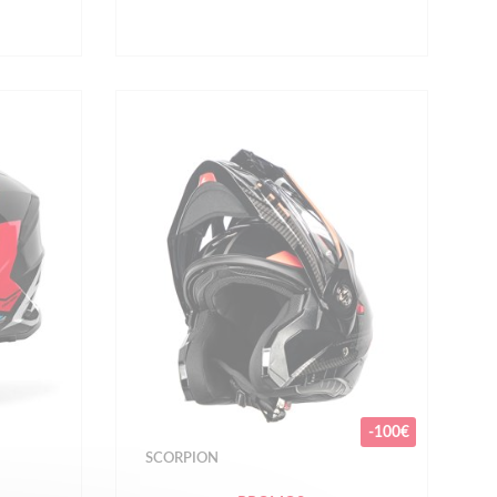
-100€
SCORPION