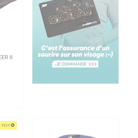
ER II
 TEST