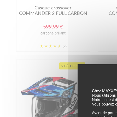
Casque crossover
COMMANDER 2 FULL CARBON
CO
599.99 €
carbone brillant
(2)
VIDÉO TEST
Chez MAXXESS,
Nous utilisons
Notre but est 
Vous pouvez co
Avant de pours