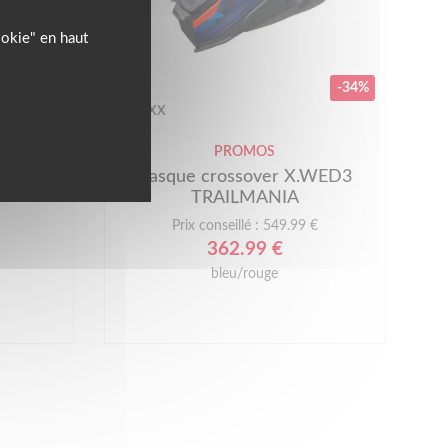
ookie" en haut
-34%
NEXX
PROMOS
TRAVL
Casque crossover X.WED3
TRAILMANIA
Prix conseillé : 549.99 €
362.99 €
bleu/rouge