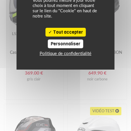
Vous pourrez mettre à jour votre
choix à tout moment en cliquant
sur le lien du "Cookie" en haut de
notre site.
Tout accepter
LS2
HJC RPHA
Personnaliser
Casque FF910 ADVANT II
Casque RPHA 91 CARBON
Politique de confidentialité
TRIPLE
UNI BLACK
369.00 €
649.90 €
gris clair
noir carbone
VIDÉO TEST