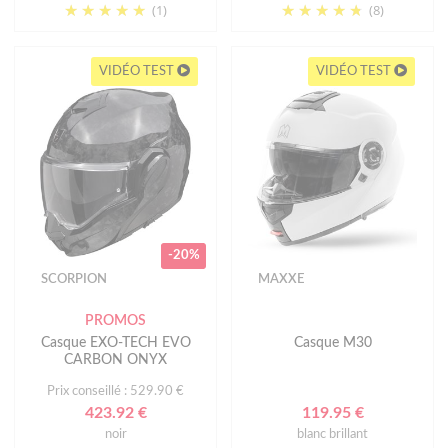
(1)
(8)
VIDÉO TEST
VIDÉO TEST
-20%
SCORPION
MAXXE
PROMOS
Casque EXO-TECH EVO
Casque M30
CARBON ONYX
Prix conseillé : 529.90 €
423.92 €
119.95 €
noir
blanc brillant