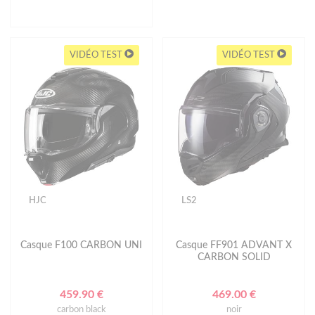
VIDÉO TEST
VIDÉO TEST
HJC
LS2
Casque F100 CARBON UNI
Casque FF901 ADVANT X
CARBON SOLID
459.90 €
469.00 €
carbon black
noir