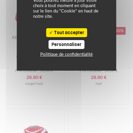
Vous pourrez mettre à jour votre
choix à tout moment en cliquant
sur le lien du "Cookie" en haut de
notre site.
-20%
-20%
Tout accepter
KENNY
KENNY
Personnaliser
PROMOS
PROMOS
Politique de confidentialité
Gants cross TRACK
Gants cross TRACK
Prix conseillé : 36.00 €
Prix conseillé : 36.00 €
28.80 €
28.80 €
rouge/noir
noir