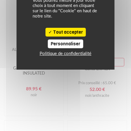
Vous pourrez mettre à jour votre
choix à tout moment en cliquant
sur le lien du "Cookie" en haut de
notre site.
Tout accepter
Personnaliser
ALPINESTARS
DAINESE
Politique de confidentialité
SUMMER DAYS
Gants WT-1 DRYSTAR
Gants ERMEX
INSULATED
Prix conseillé : 65.00 €
89.95 €
52.00 €
noir
noir/anthracite