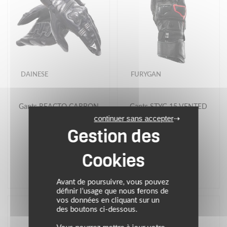
DAINESE
FURYGAN
Gants REACTO CARBON
Gants STYG 15 VENTED
SHORT
continuer sans accepter
139.00 €
139.90 €
noir/anthracite
Noir-Rouge
Avant de poursuivre, vous pouvez
définir l’usage que nous ferons de
vos données en cliquant sur un
des boutons ci-dessous.