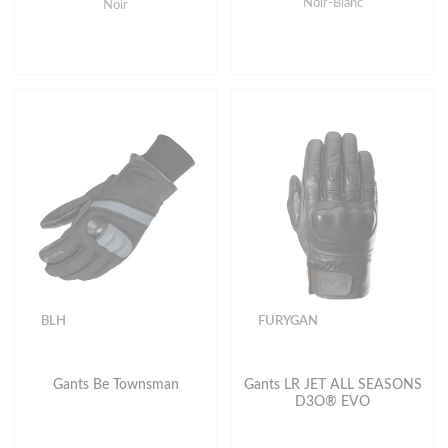
Noir-Blanc
Noir
BLH
FURYGAN
Gants Be Townsman
Gants LR JET ALL SEASONS
D3O® EVO