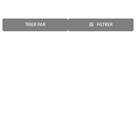
TRIER PAR
FILTRER
60 jours pour
Retrait en magasin
changer d'avis
GRATUIT le jour même