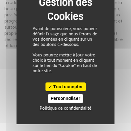
à rude épreuve. Après une sortie difficile, laissez sécher la
boue puis brossez-la délicatement à sec. Pour le lavage,
privilégiez un nettoyage à la main ou en machine sur un
programme délicat à l'eau tiède, sans essorage violent et
surtout sans adoucissant, car ce dernier détruit les
Avant de poursuivre, vous pouvez
propriétés techniques imperméables des tissus. Laissez
définir l’usage que nous ferons de
sécher votre veste naturellement sur un cintre, à l'air libre
vos données en cliquant sur un
des boutons ci-dessous.
et loin d'un radiateur.
Vous pourrez mettre à jour votre
choix à tout moment en cliquant
sur le lien du "Cookie" en haut de
notre site.
Tout accepter
Personnaliser
Politique de confidentialité