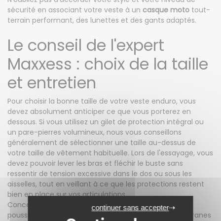
sécurité en associant votre veste à un
casque moto
tout-
terrain performant, des lunettes et des gants adaptés.
Le conseil de l'expert
Maxxess : choix de la taille
et entretien
Pour choisir la bonne taille de votre veste enduro, vous
devez absolument anticiper ce que vous porterez en
dessous. Si vous utilisez un gilet de protection intégral ou
un pare-pierres volumineux, nous vous conseillons
généralement de sélectionner une taille au-dessus de
votre taille de vêtement habituelle. Lors de l'essayage, vous
devez pouvoir lever les bras et fléchir le buste sans
ressentir de tension excessive dans le dos ou sous les
aisselles, tout en veillant à ce que les protections restent
bien en place sur vos articulations.
Concernant l'entretien, les projections de boue et la
continuer sans accepter
poussière mettent les fermetures éclair et les membranes