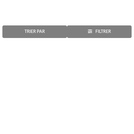
TRIER PAR
FILTRER
60 jours pour
Retrait en magasin
changer d'avis
GRATUIT le jour même