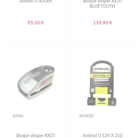
Antivol U XSU69
Bloque disque XX10
BLUETOOTH
93.10 €
119.90 €
XENA
MAXXE
Bloque disque XX15
Antivol U 124 X 210