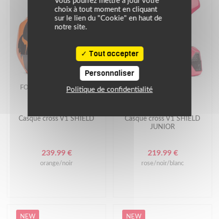
Vous pourrez mettre à jour votre
choix à tout moment en cliquant
sur le lien du "Cookie" en haut de
notre site.
Tout accepter
Personnaliser
FOX
FOX
Politique de confidentialité
Casque cross V1 SHIELD
Casque cross V1 SHIELD
JUNIOR
239.99 €
219.99 €
orange/noir
rose/noir/blanc
NEW
NEW