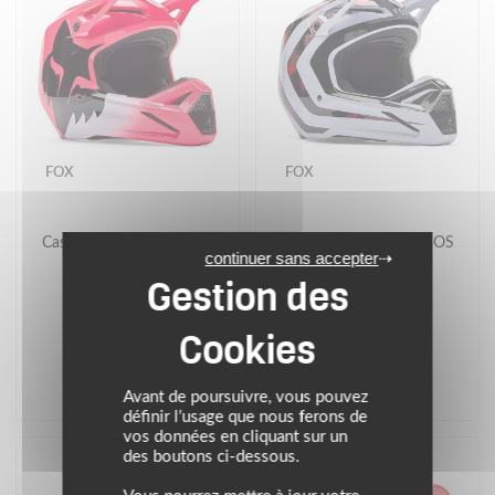
FOX
FOX
Casque cross V1 SHIELD
Casque cross V1 KAIROS
continuer sans accepter
239.99 €
239.99 €
rose/noir/blanc
blanc/rouge/noir
Avant de poursuivre, vous pouvez
définir l’usage que nous ferons de
vos données en cliquant sur un
des boutons ci-dessous.