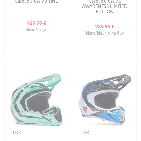
Casque cross V3 TINE
Casque cross V1
AWARENESS LIMITED
EDITION
469.99 €
239.99 €
blanc/rouge
blanc/bleu/jaune fluo
FOX
FOX