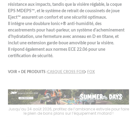
résistance aux impacts, tandis que la visière réglable, la coque
EPS MDEPS™, et le système de retrait de coussinets de joue
Eject™ assurent un confort et une sécurité optimaux.
Il intègre une doublure Ionic+® anti-humidité, des
encastrements pour haut-parleur, un système d'acheminement
d'hydratation, une fermeture avec anneau en D en titane, et
inclut une extension garde-boue amovible pour la visière.
Il répond également aux normes ECE 22.06 pour une
certification de sécurité.
VOIR + DE PRODUITS :
CASQUE CROSS FOX
FOX
faire
Jusqu’au 24 août 2026, profitez de l’ambiance estivale pour faire
Jusq
le plein de bons plans sur l’équipement motard !