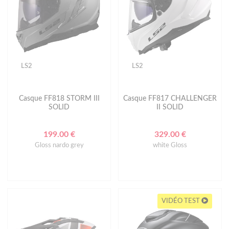
LS2
LS2
Casque FF818 STORM III
Casque FF817 CHALLENGER
SOLID
II SOLID
199.00 €
329.00 €
Gloss nardo grey
white Gloss
VIDÉO TEST