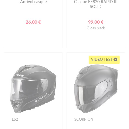
Antivol casque
Casque FF820 RAPID III
SOLID
26.00 €
99.00 €
Gloss black
VIDÉO TEST
LS2
SCORPION