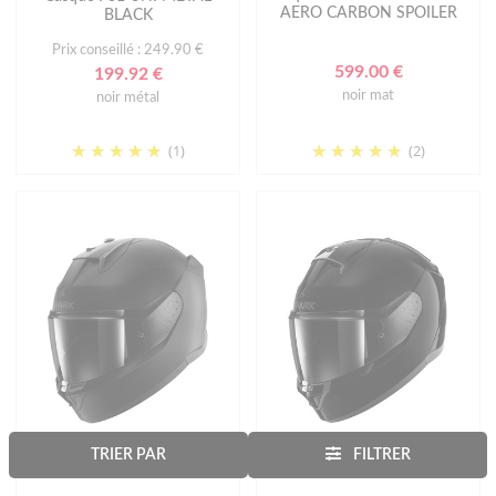
AERO CARBON SPOILER
BLACK
Prix conseillé : 249.90 €
599.00 €
199.92 €
noir mat
noir métal
(1)
(2)
SHARK
SHARK
TRIER PAR
FILTRER