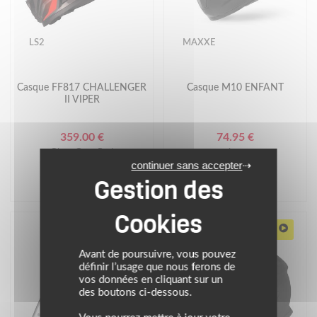
LS2
MAXXE
Casque FF817 CHALLENGER
Casque M10 ENFANT
II VIPER
359.00 €
74.95 €
Gloss Grey Red
noir mat
continuer sans accepter
VIDÉO TEST
Avant de poursuivre, vous pouvez
définir l’usage que nous ferons de
vos données en cliquant sur un
des boutons ci-dessous.