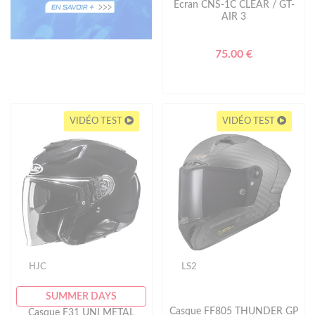
Ecran CNS-1C CLEAR / GT-
AIR 3
75.00 €
VIDÉO TEST
VIDÉO TEST
HJC
LS2
SUMMER DAYS
Casque FF805 THUNDER GP
Casque F31 UNI METAL