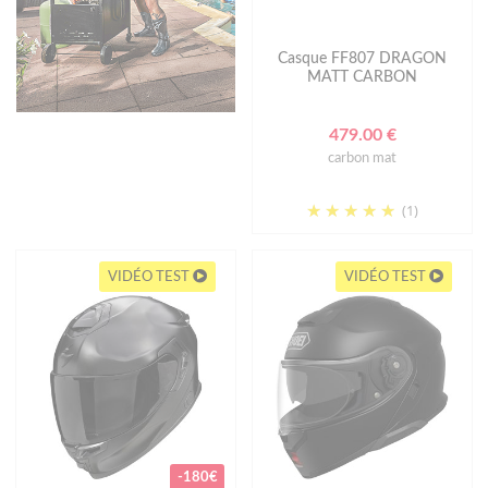
Casque FF807 DRAGON
MATT CARBON
479.00 €
carbon mat
(1)
VIDÉO TEST
VIDÉO TEST
-180€