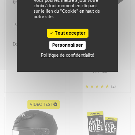
Vous pourrez mettre à jour votre
choix à tout moment en cliquant
sur le lien du "Cookie" en haut de
notre site.
LS2
SHOEI
Tout accepter
Ecran TRANSPARENT /
Casque GT-AIR 3
Personnaliser
FF901 ADVANT
Politique de confidentialité
42.72 €
629.00 €
noir mat
(2)
VIDÉO TEST