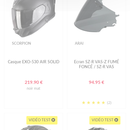
SCORPION
ARAI
Casque EXO-530 AIR SOLID
Ecran SZ-R VAS-Z FUMÉ
FONCÉ / SZ-R VAS
219.90 €
94.95 €
noir mat
(2)
VIDÉO TEST
VIDÉO TEST