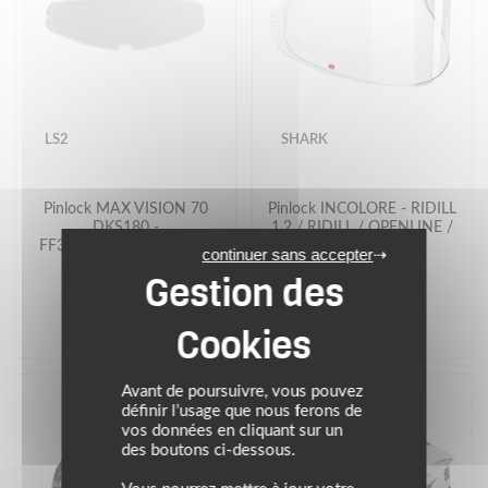
LS2
SHARK
Pinlock MAX VISION 70
Pinlock INCOLORE - RIDILL
DKS180 -
1.2 / RIDILL / OPENLINE /
FF397/390/353/320/800
S700S / S600
continuer sans accepter
41.76 €
36.80 €
(1)
Avant de poursuivre, vous pouvez
définir l’usage que nous ferons de
vos données en cliquant sur un
des boutons ci-dessous.