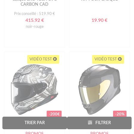
CARBON CAD
Prix conseillé : 519.90 €
415.92 €
19.90 €
noir-rouge
VIDÉO TEST
VIDÉO TEST
-200€
-20%
SHOEI
SCORPION
TRIER PAR
FILTRER
PROMOS
PROMOS