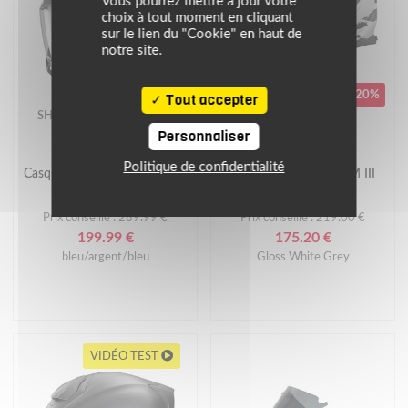
Vous pourrez mettre à jour votre
choix à tout moment en cliquant
sur le lien du "Cookie" en haut de
notre site.
-90€
-20%
Tout accepter
SHARK
LS2
Personnaliser
PROMOS
PROMOS
Politique de confidentialité
Casque D-SKWAL 3 DRONE
Casque FF818 STORM III
Mat
KAOS
Prix conseillé : 289.99 €
Prix conseillé : 219.00 €
199.99 €
175.20 €
bleu/argent/bleu
Gloss White Grey
VIDÉO TEST