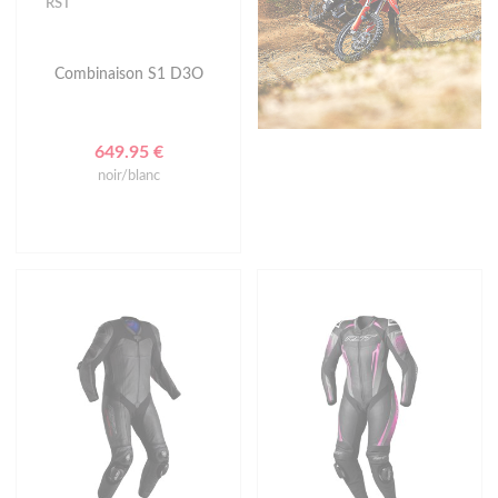
RST
Combinaison S1 D3O
649.95 €
noir/blanc