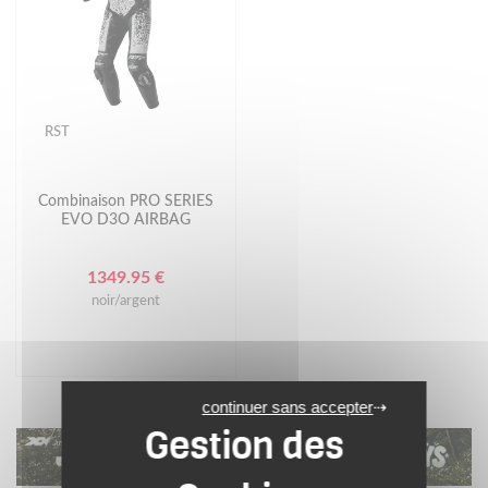
RST
Combinaison PRO SERIES
EVO D3O AIRBAG
1349.95 €
noir/argent
continuer sans accepter