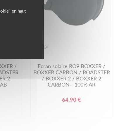
ookie" en haut
ROOF
XXER /
Ecran solaire RO9 BOXXER /
ADSTER
BOXXER CARBON / ROADSTER
ER 2
/ BOXXER 2 / BOXXER 2
/AB
CARBON - 100% AR
64.90 €