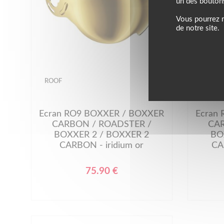
un des bouton
Vous pourrez m
de notre site.
ROOF
ROOF
Ecran RO9 BOXXER / BOXXER
Ecran
CARBON / ROADSTER /
CAR
BOXXER 2 / BOXXER 2
BO
CARBON - iridium or
CA
75.90 €