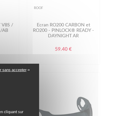
ROOF
 V8S /
Ecran RO200 CARBON et
R/AB
RO200 - PINLOCK® READY -
DAYNIGHT AR
59.40 €
r sans accepter
n cliquant sur