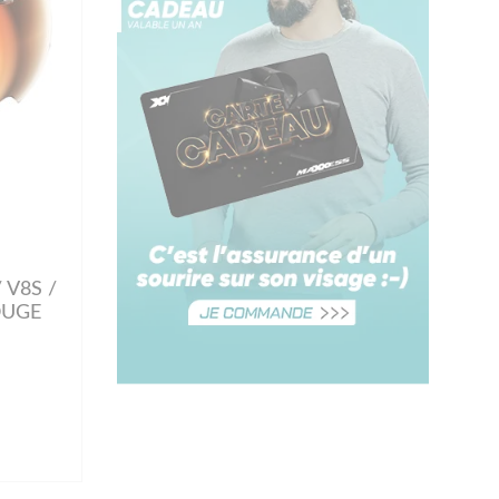
 V8S /
OUGE