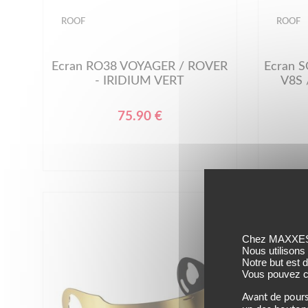
ROOF
ROOF
Ecran RO38 VOYAGER / ROVER
Ecran 
- IRIDIUM VERT
V8S 
75.90 €
Chez MAXXESS,
Nous utilisons
Notre but est 
Vous pouvez co
Avant de pours