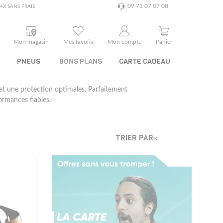
09 71 07 07 08
4X SANS FRAIS
Mon magasin
Mes favoris
Mon compte
Panier
PNEUS
BONS PLANS
CARTE CADEAU
 et une protection optimales. Parfaitement
ormances fiables.
TRIER PAR :