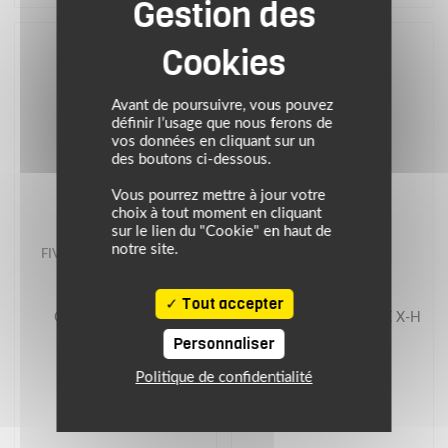
Avant de poursuivre, vous pouvez
définir l’usage que nous ferons de
vos données en cliquant sur un
des boutons ci-dessous.
Vous pourrez mettre à jour votre
choix à tout moment en cliquant
sur le lien du "Cookie" en haut de
notre site.
FIVE
ACERBIS
Tout accepter
Gants enduro E-WP
Gants cross/enduro MX X-H
Personnaliser
Politique de confidentialité
69.90 €
39.95 €
camouflage/kaki
blanc