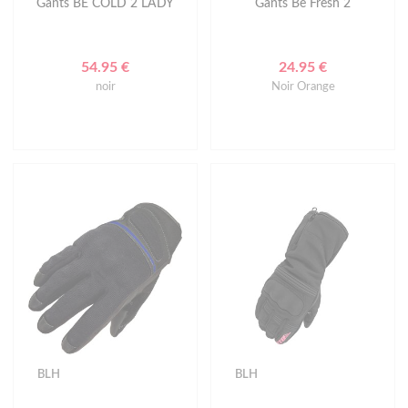
Gants BE COLD 2 LADY
Gants Be Fresh 2
54.95 €
24.95 €
noir
Noir Orange
BLH
BLH