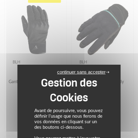
BLH
BLH
continuer sans accepter
Gants BE LADY URBAN WP
Gants Be Fresh 2 Lady
44.95 €
24.95 €
Noir/Gris
Noir Turquoise
Avant de poursuivre, vous pouvez
définir l’usage que nous ferons de
vos données en cliquant sur un
des boutons ci-dessous.