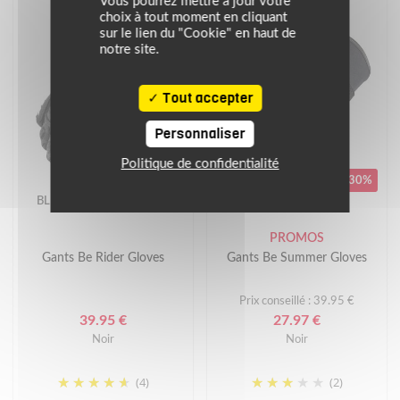
Vous pourrez mettre à jour votre
choix à tout moment en cliquant
sur le lien du "Cookie" en haut de
notre site.
Tout accepter
Personnaliser
Politique de confidentialité
-30%
BLH
BLH
PROMOS
Gants Be Rider Gloves
Gants Be Summer Gloves
Prix conseillé : 39.95 €
39.95 €
27.97 €
Noir
Noir
(4)
(2)