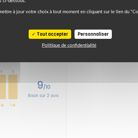
s ci-dessous.
ettre à jour votre choix à tout moment en cliquant sur le lien du "C
N ENFANTS
BLH
Tout accepter
Personnaliser
Politique de confidentialité
1
1
9
/10
Basé sur 2 avis
4
5