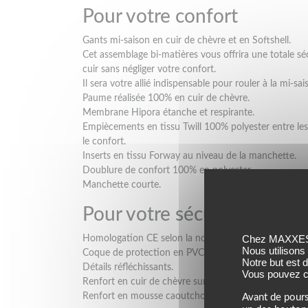
Pour votre confort
Gants mi-saison en cuir de chèvre et en Softshell.
Cet assemblage bi-matières vous offrira une totale s
cuir sans négliger votre confort.
Il sera votre allié indispensable pour rouler à la mi-sai
Paume réalisée 100% en cuir de chèvre.
Membrane Hipora étanche et respirante.
Empiècements en tissu Twill 100% polyester entre les do
le confort.
Inserts en tissu Forway au niveau de la manchette.
Doublure de confort 100% en polyester.
Manchette courte.
Pour votre sécurité
Chez MAXXESS,
Homologation CE selon la norme EN 13594:2015.
Nous utilisons
Coque de protection en PVC sur les phalanges offra
Notre but est 
Détails réfléchissants.
Vous pouvez co
Renfort en cuir de chèvre sur la paume.
Renfort en mousse caoutchouc EVA sur la paume.
Avant de pours