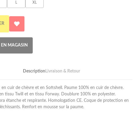
L
XL
ER
R EN MAGASIN
Description
Livraison & Retour
 en cuir de chèvre et en Softshell. Paume 100% en cuir de chèvre.
 tissu Twill et en tissu Forway. Doublure 100% en polyester.
a étanche et respirante. Homologation CE. Coque de protection en
fléchissants. Renfort en mousse sur la paume.