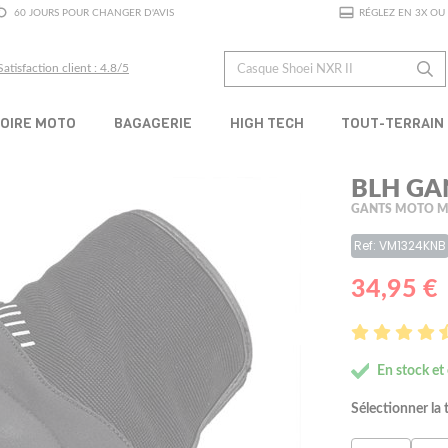
60 JOURS POUR CHANGER D'AVIS
RÉGLEZ EN 3X OU 
Satisfaction client : 4.8/5
OIRE MOTO
BAGAGERIE
HIGH TECH
TOUT-TERRAIN
BLH GA
GANTS MOTO M
Ref: VM1324KNB
34,95 €
En stock et
Sélectionner la t