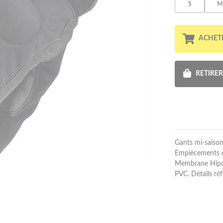
S
M
ACHET
RETIRE
Gants mi-saison
Empiècements en
Membrane Hipor
PVC. Détails ré