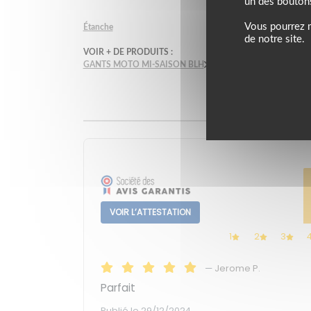
un des bouton
Vous pourrez m
Étanche
de notre site.
VOIR + DE PRODUITS :
GANTS MOTO MI-SAISON BLH
GANTS MOTO MI-SAISO
Avis (2)
VOIR L’ATTESTATION
1
2
3
—
Jerome P.
Parfait
Publié le 29/12/2024