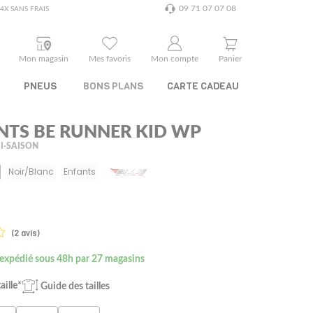
09 71 07 07 08
4X SANS FRAIS
Mon magasin
Mes favoris
Mon compte
Panier
PNEUS
BONS PLANS
CARTE CADEAU
NTS BE RUNNER KID WP
I-SAISON
Noir/Blanc
Enfants
(2 avis)
 expédié sous 48h par 27 magasins
aille*
Guide des tailles