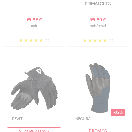
PRIMALOFT®
99.99 €
99.90 €
noir
noir/pearl
(1)
(1)
-32%
REVIT
SEGURA
PROMOS
SUMMER DAYS