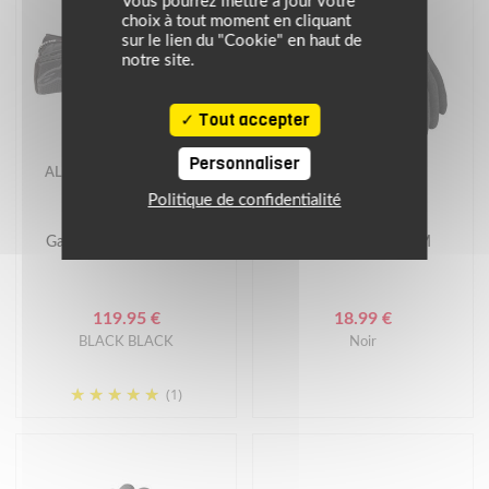
Vous pourrez mettre à jour votre
choix à tout moment en cliquant
sur le lien du "Cookie" en haut de
notre site.
Tout accepter
Personnaliser
ALPINESTARS
REVIT
Politique de confidentialité
Gants SP-8 V3 GLOVES
Sous gants HELIUM
119.95 €
18.99 €
BLACK BLACK
Noir
(1)