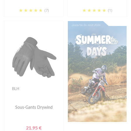
(7)
(1)
BLH
Sous-Gants Drywind
21.95 €