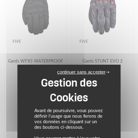
FIVE
FIVE
Gants WFX5 WATERPROOF
Gants STUNT EVO 2
continuer sans accepter
49.90 €
79.90 €
noir
camo noir/rouge
Avant de poursuivre, vous pouvez
définir l’usage que nous ferons de
vos données en cliquant sur un
des boutons ci-dessous.