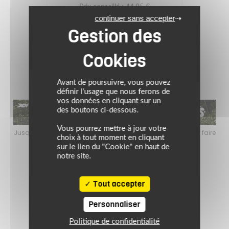
Prix conseillé : 44.95 €
continuer sans accepter
35.96 €
noir/rouge/blanc
Avant de poursuivre, vous pouvez
définir l’usage que nous ferons de
vos données en cliquant sur un
des boutons ci-dessous.
Vous pourrez mettre à jour votre
faire
Jusqu’au 24 août 2026, profitez de l’ambiance estivale pour faire
Jusq
choix à tout moment en cliquant
le plein de bons plans sur l’équipement motard !
sur le lien du "Cookie" en haut de
notre site.
Tout accepter
Personnaliser
Politique de confidentialité