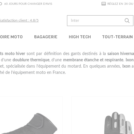
60 JOURS POUR CHANGER D'AVIS
RÉGLEZ EN 3X OU 
Satisfaction client : 4.8/5
OIRE MOTO
BAGAGERIE
HIGH TECH
TOUT-TERRAIN
ts moto hiver
sont par définition des gants destinés à la
saison hiverna
, d’une
doublure thermique
, d’une
membrane étanche et respirante
.
Ixon
t, spécialisée dans l’équipement du motard. En quelques années,
Ixon
a
hé de l’équipement moto en France.