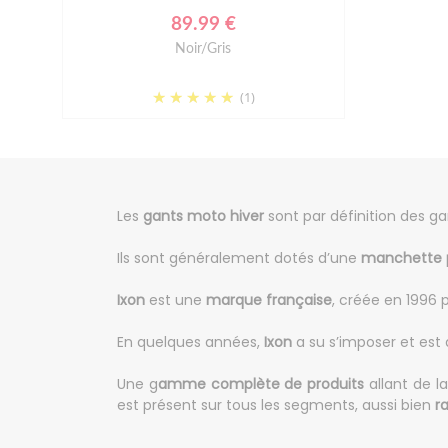
89.99 €
Noir/Gris
(1)
Les
gants moto hiver
sont par définition des ga
Ils sont généralement dotés d’une
manchette p
Ixon
est une
marque française
, créée en 1996 
En quelques années,
Ixon
a su s’imposer et est 
Une g
amme complète de produits
allant de l
est présent sur tous les segments, aussi bien
r