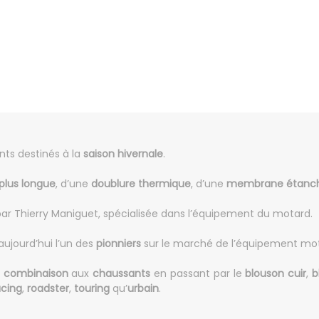
nts destinés à la
saison hivernale
.
lus longue
, d’une
doublure thermique
, d’une
membrane étanche
par Thierry Maniguet, spécialisée dans l’équipement du motard.
aujourd’hui l’un des
pionniers
sur le marché de l’équipement mot
a
combinaison
aux
chaussants
en passant par le
blouson
cuir
,
b
acing
,
roadster
,
touring
qu’
urbain
.