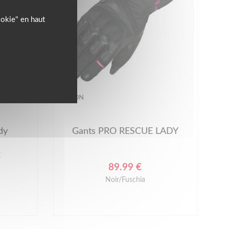
ookie" en haut
-40%
IXON
dy
Gants PRO RESCUE LADY
€
89.99 €
Noir/Fuschia