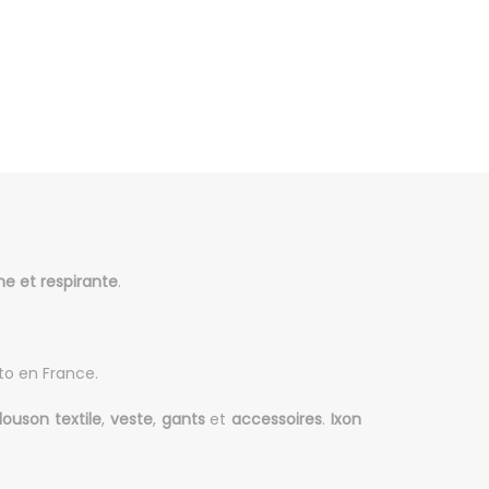
 et respirante
.
o en France.
louson
textile
,
veste
,
gants
et
accessoires
.
Ixon