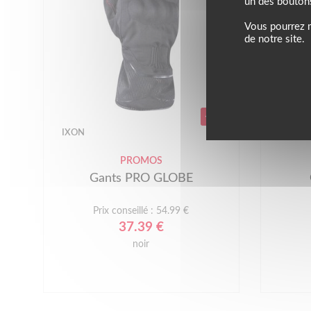
un des bouton
Vous pourrez m
de notre site.
-32%
IXON
IXON
PROMOS
Gants PRO GLOBE
Prix conseillé : 54.99 €
37.39 €
noir