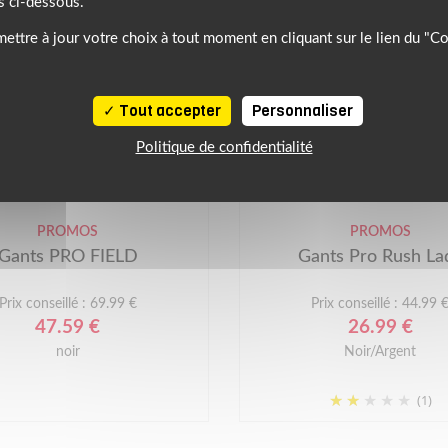
s ci-dessous.
ettre à jour votre choix à tout moment en cliquant sur le lien du "C
Tout accepter
Personnaliser
Politique de confidentialité
-32%
IXON
PROMOS
PROMOS
Gants PRO FIELD
Gants Pro Rush La
Prix conseillé : 69.99 €
Prix conseillé : 44.99 
47.59 €
26.99 €
noir
Noir/Argent
(1)