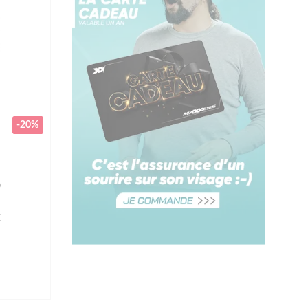
-20%
O
€