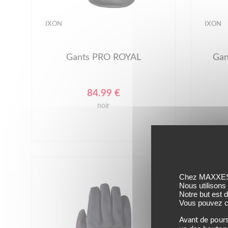
IXON
IXON
Gants PRO ROYAL
Gan
84.99 €
noir
Chez MAXXESS,
Nous utilisons
Notre but est 
Vous pouvez co
Avant de pours