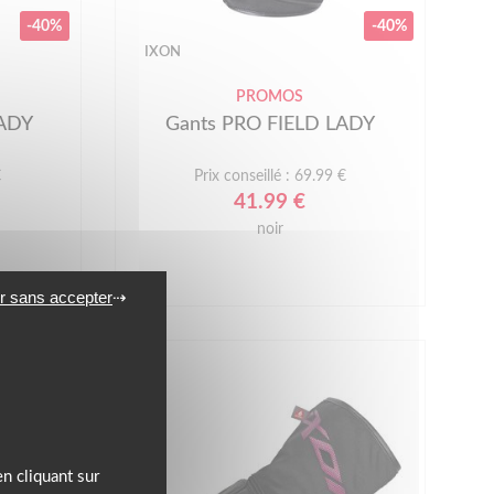
-40%
-40%
IXON
PROMOS
LADY
Gants PRO FIELD LADY
€
Prix conseillé : 69.99 €
41.99 €
noir
r sans accepter
n cliquant sur