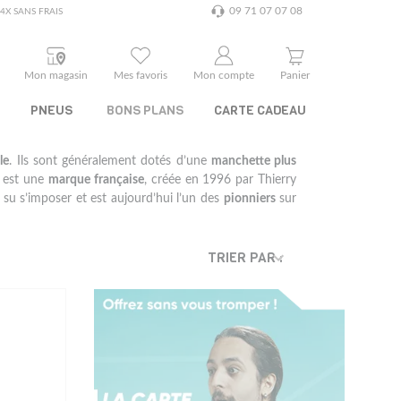
09 71 07 07 08
4X SANS FRAIS
Mon magasin
Mes favoris
Mon compte
Panier
PNEUS
BONS PLANS
CARTE CADEAU
le
. Ils sont généralement dotés d’une
manchette plus
est une
marque française
, créée en 1996 par Thierry
 su s’imposer et est aujourd’hui l’un des
pionniers
sur
TRIER PAR :