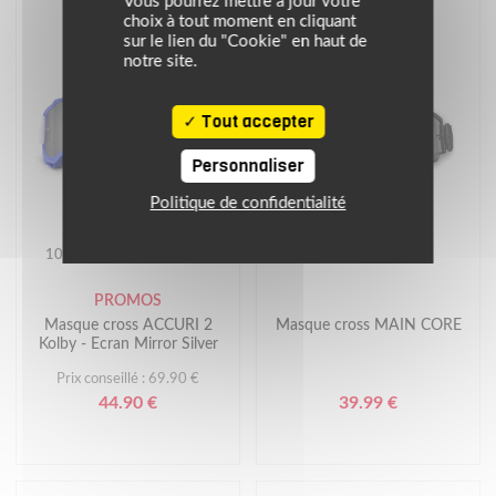
Vous pourrez mettre à jour votre
choix à tout moment en cliquant
sur le lien du "Cookie" en haut de
notre site.
Tout accepter
Personnaliser
Politique de confidentialité
-25€
100
FOX
PROMOS
Masque cross ACCURI 2
Masque cross MAIN CORE
Kolby - Ecran Mirror Silver
Prix conseillé : 69.90 €
44.90 €
39.99 €