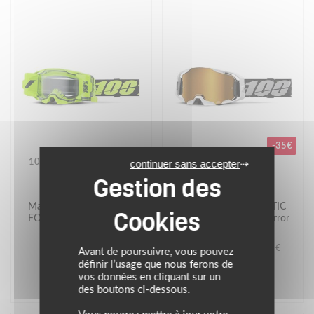
-35€
100
100
continuer sans accepter
PROMOS
Masque cross ARMATIC
Masque cross ARMATIC
FORECAST Jaune Fluo -
RapidRacer - Ecran Mirror
Ecran Clair
True Gold
Prix conseillé : 104.90 €
Avant de poursuivre, vous pouvez
139.90 €
69.90 €
définir l’usage que nous ferons de
vos données en cliquant sur un
des boutons ci-dessous.