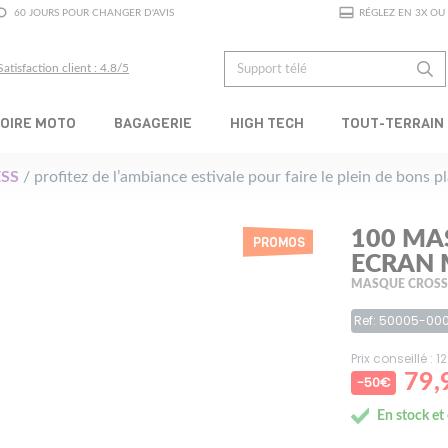
60 JOURS POUR CHANGER D'AVIS
RÉGLEZ EN 3X OU 
Satisfaction client : 4.8/5
OIRE MOTO
BAGAGERIE
HIGH TECH
TOUT-TERRAIN
SS
/ profitez de l’ambiance estivale pour faire le plein de bons 
100 MA
PROMOS
ECRAN 
MASQUE CROSS
Ref: 50005-00
Prix conseillé : 
79,
-50€
En stock et