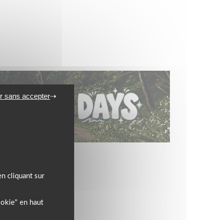
r sans accepter
l’équipement motard !
n cliquant sur
ookie" en haut