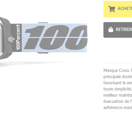
ACHET
RETIRE
Masque Cross. É
principale doubl
favorisant la v
toute simplicit
meilleur maintie
évacuation de l
adhérence maxi