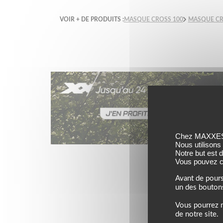
VOIR + DE PRODUITS :
MASQUE CROSS 100
MASQUE CR
Chez MAXXESS,
Nous utilisons
Jusqu’au 24 août 202
Notre but est 
Vous pouvez co
Avant de pours
un des bouton
Vous pourrez m
de notre site.