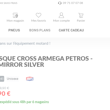
09 71 07 07 08
4X SANS FRAIS
Mon magasin
Mes favoris
Mon compte
Panier
PNEUS
BONS PLANS
CARTE CADEAU
plans sur l’équipement motard !
SQUE CROSS ARMEGA PETROS -
MIRROR SILVER
041
Unisexe
129,90 €
90 €
 expédié sous 48h par 6 magasins