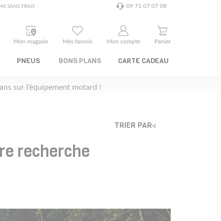
09 71 07 07 08
4X SANS FRAIS
Mon magasin
Mes favoris
Mon compte
Panier
PNEUS
BONS PLANS
CARTE CADEAU
plans sur l’équipement motard !
TRIER PAR :
tre recherche