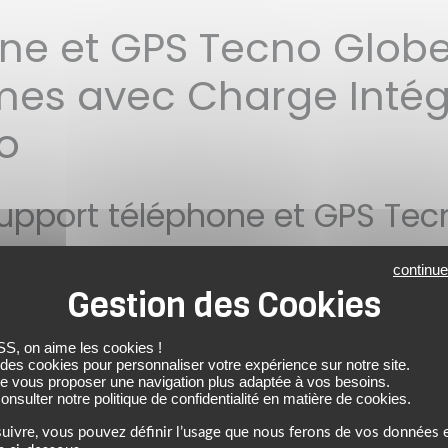
e et GPS Tecno Globe 
mes avec Charge Intég
o
support téléphone et GPS Tec
continue
ence dans l'univers de l'
équipement motard
grâce à sa maîtrise
 dispositif de fixation dans cette gamme, c'est opter pour une 
ité de son alimentation. Contrairement à des fixations low-cost q
 on aime les cookies !
éphones avec des tensions instables, la marque française garan
 des cookies pour personnaliser votre expérience sur notre site.
intégration intelligente de ports de charge USB étanches directe
de vous proposer une navigation plus adaptée à vos besoins.
menter son smartphone en continu tout en limitant la proliférat
nsulter notre politique de confidentialité en matière de cookies.
nnecté qui souhaite suivre son application de navigation sur de l
uivre, vous pouvez définir l’usage que nous ferons de vos données e
abords d'un
circuit
routier.