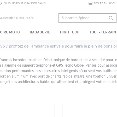
60 JOURS POUR CHANGER D'AVIS
RÉGLEZ EN 3X OU 
Satisfaction client : 4.8/5
OIRE MOTO
BAGAGERIE
HIGH TECH
TOUT-TERRAIN
SS
/ profitez de l’ambiance estivale pour faire le plein de bons 
français incontournable de l'électronique de bord et de la sécurité pour le
s sa gamme de
support téléphone et GPS Tecno Globe
. Pensés pour associ
ntation performantes, ces accessoires intelligents sécurisent vos outils d
ort en aluminium avec port de charge rapide intégré, une fixation univer
onçoit des architectures fiables qui alimentent et protègent votre matérie