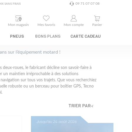
09 71 07 07 08
4X SANS FRAIS
Mon magasin
Mes favoris
Mon compte
Panier
PNEUS
BONS PLANS
CARTE CADEAU
plans sur l’équipement motard !
s deux-roues, le fabricant décline son savoir-faire à
er un maintien irréprochable à des solutions
e navigation sur tous vos trajets. Que vous recherchiez
selle robuste ou un berceau pour boîtier GPS, Tecno
l.
TRIER PAR :