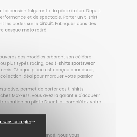
'ascension fulgurante du pilote italien. Depuis
erformance et de spectacle. Porter un t-shirt
nt les codes sur le
circuit
. Fabriqués dans des
tre
casque moto
retiré.
 trouverez des modèles arborant son célèbre
 ou plus typés racing, ces
t-shirts sportswear
re amis. Chaque pièce est conçue pour durer,
collection idéal pour marquer votre passion
strictive, permet de porter ces t-shirts
 chez Maxxess, vous avez la garantie d'acquérir
votre soutien au pilote Ducati et complétez votre
de pilote
r sans accepter
 minutieux est recommandé. Nous vous