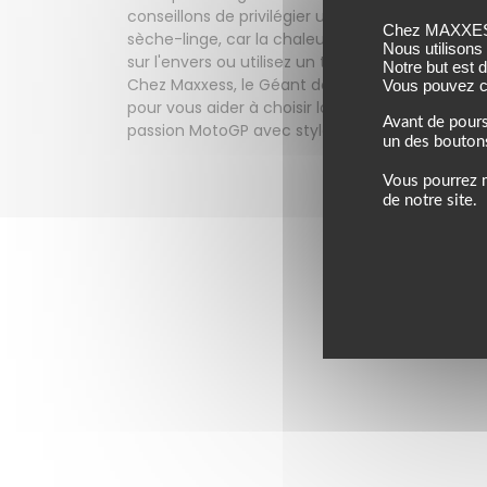
conseillons de privilégier un lavage en machine
Chez MAXXESS,
sèche-linge, car la chaleur excessive peut dégr
Nous utilisons
sur l'envers ou utilisez un tissu de protection. 
Notre but est 
Chez Maxxess, le Géant de l'Accessoire, nous nou
Vous pouvez co
pour vous aider à choisir la bonne taille et vo
Avant de pours
passion MotoGP avec style et authenticité.
un des bouton
Vous pourrez m
de notre site.