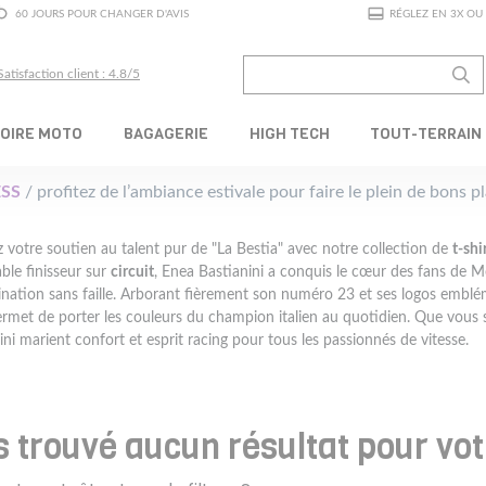
60 JOURS POUR CHANGER D'AVIS
RÉGLEZ EN 3X OU 
Satisfaction client : 4.8/5
OIRE MOTO
BAGAGERIE
HIGH TECH
TOUT-TERRAIN
SS
/ profitez de l’ambiance estivale pour faire le plein de bons 
z votre soutien au talent pur de "La Bestia" avec notre collection de
t-shi
ble finisseur sur
circuit
, Enea Bastianini a conquis le cœur des fans de Mo
nation sans faille. Arborant fièrement son numéro 23 et ses logos embl
rmet de porter les couleurs du champion italien au quotidien. Que vous 
ini marient confort et esprit racing pour tous les passionnés de vitesse.
 trouvé aucun résultat pour vo