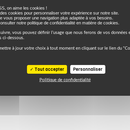
 à 30°C sur l'envers afin de protéger les visuels des frottements
 on aime les cookies !
ader les fibres de coton et faire craqueler les impressions sérig
 des cookies pour personnaliser votre expérience sur notre site.
Un t-shirt bien soigné restera le témoin de votre passion pour La 
de vous proposer une navigation plus adaptée à vos besoins.
s engageons à fournir le meilleur du lifestyle moto au prix le plu
nsulter notre politique de confidentialité en matière de cookies.
us présenter les nouveautés de la gamme Enea Bastianini. Faites c
uivre, vous pouvez définir l’usage que nous ferons de vos données e
s ci-dessous.
ettre à jour votre choix à tout moment en cliquant sur le lien du "C
Tout accepter
Personnaliser
Politique de confidentialité