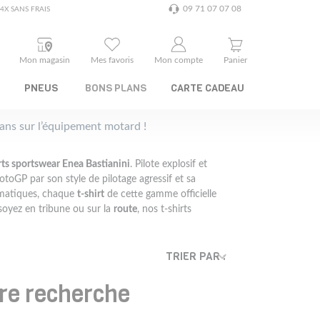
09 71 07 07 08
4X SANS FRAIS
Mon magasin
Mes favoris
Mon compte
Panier
PNEUS
BONS PLANS
CARTE CADEAU
plans sur l’équipement motard !
rts sportswear Enea Bastianini
. Pilote explosif et
toGP par son style de pilotage agressif et sa
ématiques, chaque
t-shirt
de cette gamme officielle
soyez en tribune ou sur la
route
, nos t-shirts
TRIER PAR :
tre recherche