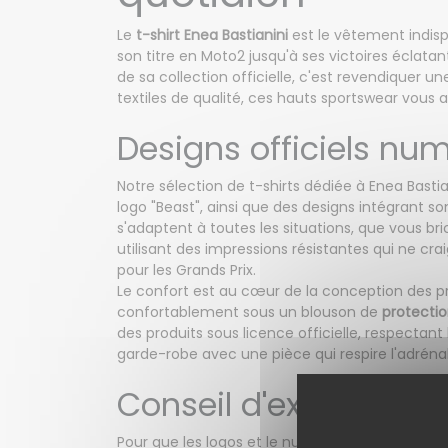
Le
t-shirt Enea Bastianini
est le vêtement indisp
son titre en Moto2 jusqu'à ses victoires éclat
de sa collection officielle, c'est revendiquer 
textiles de qualité, ces hauts sportswear vous
Designs officiels num
Notre sélection de t-shirts dédiée à Enea Bast
logo "Beast", ainsi que des designs intégrant s
s'adaptent à toutes les situations, que vous br
utilisant des impressions résistantes qui ne cra
pour les Grands Prix.
Le confort est au cœur de la conception des prod
confortablement sous un blouson de
protecti
des produits sous licence officielle, respectant
garde-robe avec une pièce qui respire l'adrénali
Conseil d'expert Maxx
Pour que les logos et le numéro 23 de votre
t-s