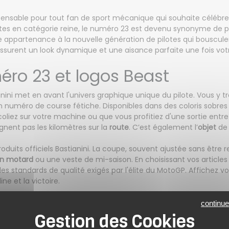
ensable pour tout fan de sport mécanique qui souhaite célébrer l
antes en catégorie reine, le numéro 23 est devenu synonyme de p
une appartenance à la nouvelle génération de pilotes qui bouscule
 assurent un look dynamique et une aisance parfaite une fois vo
éro 23 et logos Beast
ianini met en avant l'univers graphique unique du pilote. Vous y
on numéro de course fétiche. Disponibles dans des coloris sobres
icoliez sur votre machine ou que vous profitiez d'une sortie ent
ignent pas les kilomètres sur la
route
. C’est également l’
objet
de 
uits officiels Bastianini. La coupe, souvent ajustée sans être re
on motard
ou une veste de mi-saison. En choisissant vos articles
 les standards de qualité exigés par l'élite du MotoGP. Affichez 
ne et la victoire.
ess : entretenez vos t-shirts 
continue
hirt Bastianini
conservent leur intensité originale, un entretien