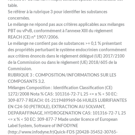
table.
Se référer à la rubrique 3 pour identifier les substances
concernées.
Le mélange ne répond pas aux critères applicables aux mélanges
PBT ou vPvB, conformément à l'annexe XIII du règlement
REACH (CE) n° 1907/2006.
Le mélange ne contient pas de substances >= 0,1 % présentant
des propriétés perturbant le système endocrinien conformément
aux critères énoncés dans le règlement délégué (UE) 2017/2100
de la Commission ou dans le règlement (UE) 2018/605 de la
Commission.
RUBRIQUE 3 : COMPOSITION/INFORMATIONS SUR LES
COMPOSANTS 3.2.
Mélanges Composition : Identification Classification (CE)
1272/2008 Nota % CAS: 101316-72-7 L 25 <= x % < 50 EC:
309-877-7 REACH: 01-2119489969-06 HUILES LUBRIFIANTES
EN C24-50 (PETROLE), EXTRACTION AU SOLVANT,
DEPARAFFINAGE, HYDROGENATION CAS: 101316-72-7 L 25
<= x % < 50 EC: 309-877-7 Made under licence of European
Label System, Software of INFODYNE
(http://www.infodyne.fr)Quick-FDS [20428-35452-30765-