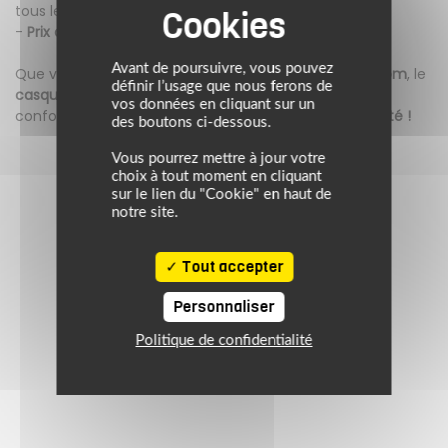
tous les motards
-
Prix accessible
: Protection et qualité sans se ruiner
Avant de poursuivre, vous pouvez
Que vous rouliez en
scooter, moto classique ou custom
, le
définir l’usage que nous ferons de
casque jet MAXXE
est votre allié pour des trajets
vos données en cliquant sur un
confortables et sécurisés.
Roulez avec style et légèreté !
des boutons ci-dessous.
Vous pourrez mettre à jour votre
choix à tout moment en cliquant
sur le lien du "Cookie" en haut de
notre site.
Tout accepter
Personnaliser
Politique de confidentialité