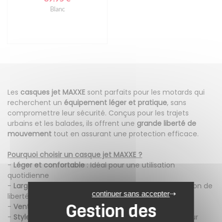
Blanc
Les
casques jet MAXXE
sont parfaits pour les motards qui
recherchent un
équipement léger et pratique
, sans
compromettre leur sécurité. Conçus pour les trajets
urbains et les balades, ils offrent une
grande liberté de
mouvement
tout en assurant une protection efficace.
Pourquoi choisir un casque jet MAXXE ?
-
Léger et confortable
: Idéal pour une utilisation
quotidienne
-
Large champ de vision
: Meilleure visibilité et sensation de
continuer sans accepter
liberté
-
Ventilation optimisée
: Confort même en été
-
Style moderne et compact
: Un look dynamique pour