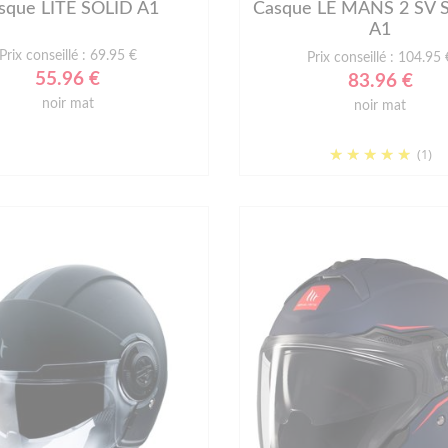
sque LITE SOLID A1
Casque LE MANS 2 SV 
A1
Prix conseillé : 69.95 €
Prix conseillé : 104.95 
55.96 €
83.96 €
noir mat
noir mat
(1)