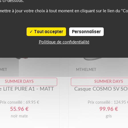
s ci-dessous.
ettre à jour votre choix à tout moment en cliquant sur le lien du "C
Tout accepter
Personnaliser
Politique de confidentialité
MET
MTHELMET
SUMMER DAYS
SUMMER DAYS
e LITE PURE A1 - MATT
Casque COSMO SV SO
Prix conseillé : 69.95 €
Prix conseillé : 124.95 
55.96 €
99.96 €
noir mate
gris