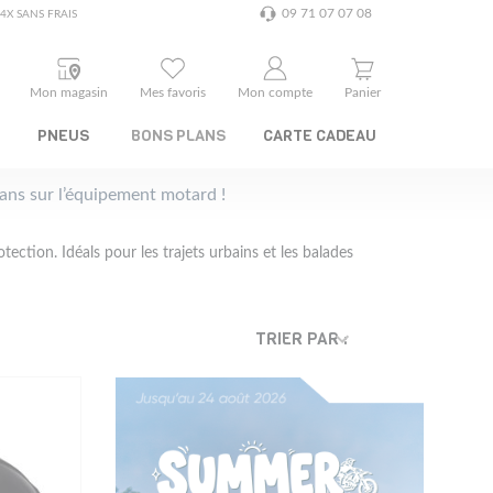
09 71 07 07 08
4X SANS FRAIS
Mon magasin
Mes favoris
Mon compte
Panier
PNEUS
BONS PLANS
CARTE CADEAU
plans sur l’équipement motard !
otection. Idéals pour les trajets urbains et les balades
TRIER PAR :