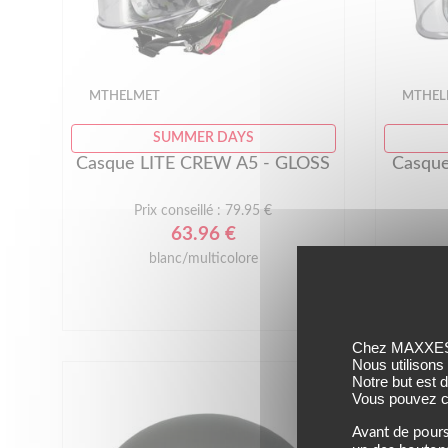
MTHELMET
MTHEL
SUMMER DAYS
Casque LITE CREW A5 - GLOSS
Casque
Prix conseillé : 79.95 €
63.96 €
blanc/multicolore
Chez MAXXESS,
Nous utilisons
Notre but est 
Vous pouvez co
Avant de pours