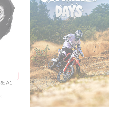
E A1 -
€