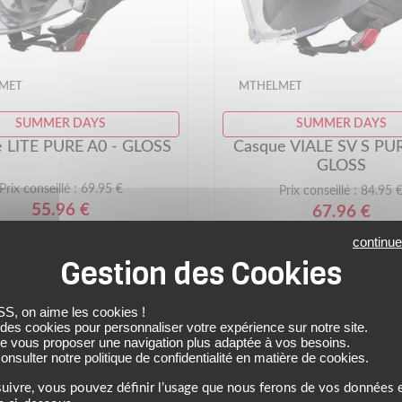
MET
MTHELMET
SUMMER DAYS
SUMMER DAYS
 LITE PURE A0 - GLOSS
Casque VIALE SV S PUR
GLOSS
Prix conseillé : 69.95 €
Prix conseillé : 84.95 
55.96 €
67.96 €
blanc
noir
continue
 on aime les cookies !
 des cookies pour personnaliser votre expérience sur notre site.
de vous proposer une navigation plus adaptée à vos besoins.
nsulter notre politique de confidentialité en matière de cookies.
uivre, vous pouvez définir l’usage que nous ferons de vos données e