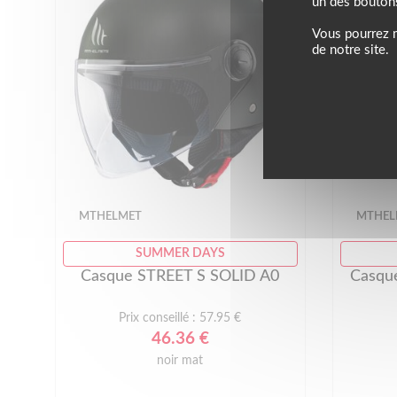
un des bouton
Vous pourrez m
de notre site.
MTHELMET
MTHEL
SUMMER DAYS
Casque STREET S SOLID A0
Casqu
Prix conseillé : 57.95 €
46.36 €
noir mat