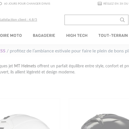
60 JOURS POUR CHANGER D'AVIS
RÉGLEZ EN 3X OU 
Satisfaction client : 4.8/5
OIRE MOTO
BAGAGERIE
HIGH TECH
TOUT-TERRAIN
SS
/ profitez de l’ambiance estivale pour faire le plein de bons 
ques jet
MT Helmets
offrent un parfait équilibre entre style, confort et pr
uvert, ils allient légèreté et design moderne.