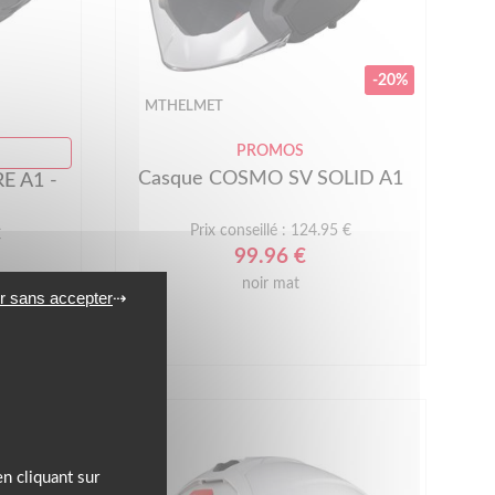
-20%
MTHELMET
PROMOS
Casque COSMO SV SOLID A1
E A1 -
Prix conseillé : 124.95 €
€
99.96 €
noir mat
r sans accepter
n cliquant sur