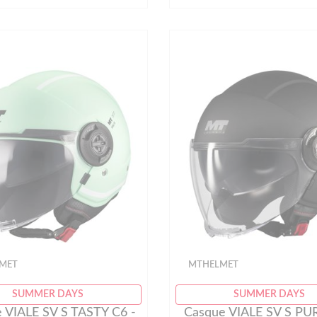
MET
MTHELMET
SUMMER DAYS
SUMMER DAYS
 VIALE SV S TASTY C6 -
Casque VIALE SV S PUR