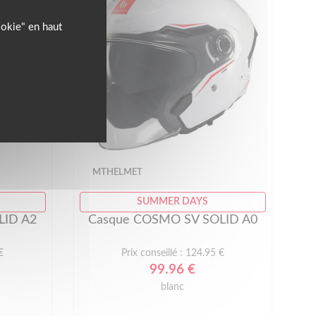
ookie" en haut
MTHELMET
SUMMER DAYS
LID A2
Casque COSMO SV SOLID A0
€
Prix conseillé : 124.95 €
99.96 €
blanc