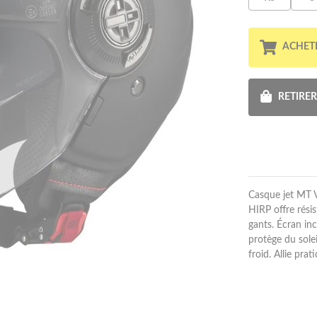
ACHET
RETIRE
Casque jet MT Vi
HIRP offre rés
gants. Écran inc
protège du sole
froid. Allie pra