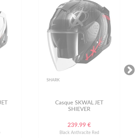
SHARK
JET
Casque SKWAL JET
SHIEVER
239.99 €
e
Black Anthracite Red