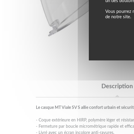
un des bouton
Vous pourrez m
de notre site.
Description
Le casque MT Viale SV S allie confort urbain et sécurité
- Coque extérieure en HIRP, polymère léger et résista
- Fermeture par boucle micrométrique rapide et effic
- Livré avec un écran incolore anti-rayures.