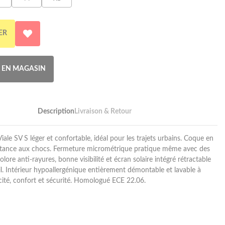
ER
R EN MAGASIN
Description
Livraison & Retour
ale SV S léger et confortable, idéal pour les trajets urbains. Coque en
istance aux chocs. Fermeture micrométrique pratique même avec des
olore anti-rayures, bonne visibilité et écran solaire intégré rétractable
il. Intérieur hypoallergénique entièrement démontable et lavable à
ticité, confort et sécurité. Homologué ECE 22.06.