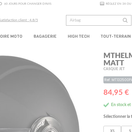
60 JOURS POUR CHANGER D'AVIS
RÉGLEZ EN 3X OU 
Satisfaction client : 4.8/5
OIRE MOTO
BAGAGERIE
HIGH TECH
TOUT-TERRAIN
MTHELM
MATT
CASQUE JET
Ref: MT132500P
84,95 €
En stock et
Sélectionner la t
XS
S