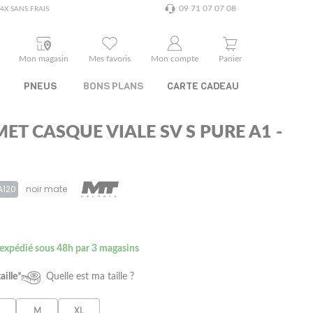
09 71 07 07 08
4X SANS FRAIS
Mon magasin
Mes favoris
Mon compte
Panier
PNEUS
BONS PLANS
CARTE CADEAU
ET CASQUE VIALE SV S PURE A1 -
A120
noir mate
 expédié sous 48h par 3 magasins
aille*
Quelle est ma taille ?
M
XL