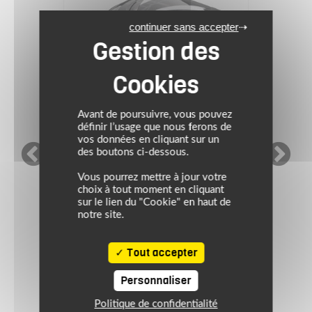
continuer sans accepter
Avant de poursuivre, vous pouvez
définir l’usage que nous ferons de
vos données en cliquant sur un
des boutons ci-dessous.
Vous pourrez mettre à jour votre
SCORPION
choix à tout moment en cliquant
sur le lien du "Cookie" en haut de
SUMMER DAYS
notre site.
Casque EXO-530 AIR
THERAS
Tout accepter
Prix conseillé : 259.90 €
207.92 €
Personnaliser
noir-iris blanc
Politique de confidentialité