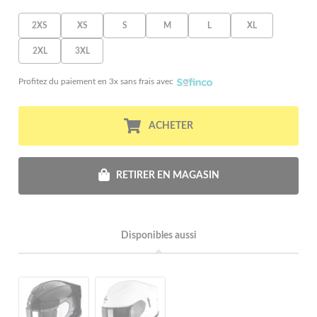
2XS
XS
S
M
L
XL
2XL
3XL
Profitez du paiement en 3x sans frais avec
ACHETER
RETIRER EN MAGASIN
Disponibles aussi