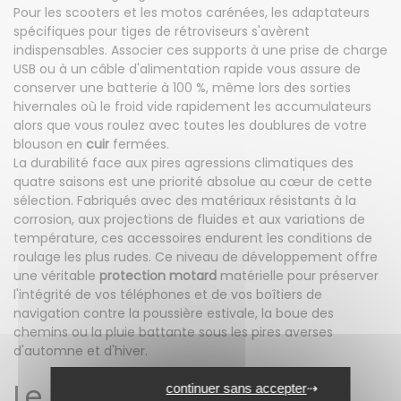
Pour les scooters et les motos carénées, les adaptateurs
spécifiques pour tiges de rétroviseurs s'avèrent
indispensables. Associer ces supports à une prise de charge
USB ou à un câble d'alimentation rapide vous assure de
conserver une batterie à 100 %, même lors des sorties
hivernales où le froid vide rapidement les accumulateurs
alors que vous roulez avec toutes les doublures de votre
blouson en
cuir
fermées.
La durabilité face aux pires agressions climatiques des
quatre saisons est une priorité absolue au cœur de cette
sélection. Fabriqués avec des matériaux résistants à la
corrosion, aux projections de fluides et aux variations de
température, ces accessoires endurent les conditions de
roulage les plus rudes. Ce niveau de développement offre
une véritable
protection motard
matérielle pour préserver
l'intégrité de vos téléphones et de vos boîtiers de
navigation contre la poussière estivale, la boue des
chemins ou la pluie battante sous les pires averses
d'automne et d'hiver.
Le conseil d'expert
continuer sans accepter