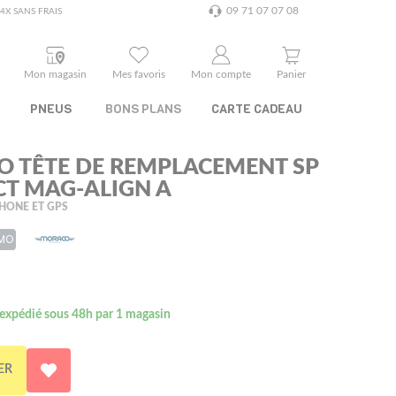
09 71 07 07 08
4X SANS FRAIS
Mon magasin
Mes favoris
Mon compte
Panier
PNEUS
BONS PLANS
CARTE CADEAU
 TÊTE DE REMPLACEMENT SP
T MAG-ALIGN A
HONE ET GPS
 MO
 expédié sous 48h par 1 magasin
ER