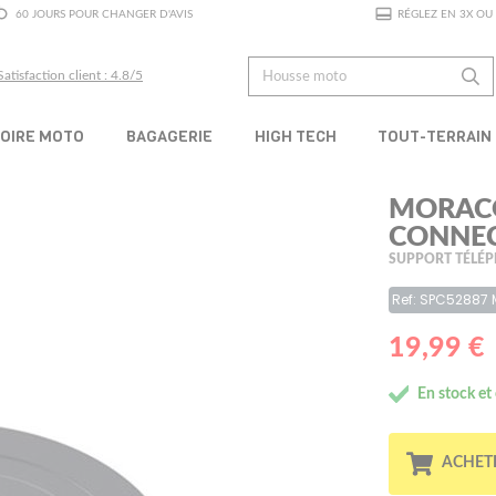
60 JOURS POUR CHANGER D'AVIS
RÉGLEZ EN 3X OU 
Satisfaction client : 4.8/5
OIRE MOTO
BAGAGERIE
HIGH TECH
TOUT-TERRAIN
MORACO
CONNEC
SUPPORT TÉLÉP
Ref: SPC52887
19,99 €
En stock et
ACHET