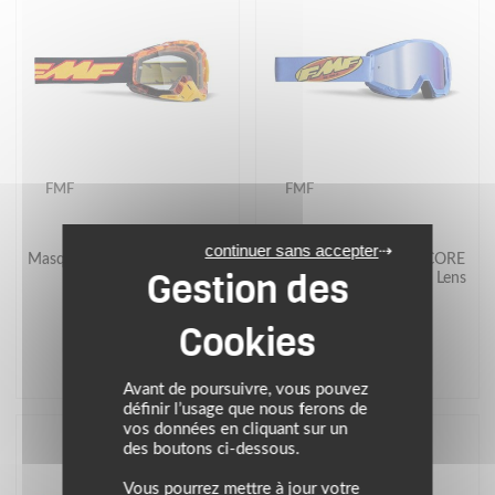
FMF
FMF
continuer sans accepter
Masque cross POWERBOMB
Masque cross POWERCORE
Spark
Core Cyan - Mirror Blue Lens
49.90 €
39.90 €
Avant de poursuivre, vous pouvez
définir l’usage que nous ferons de
vos données en cliquant sur un
des boutons ci-dessous.
Vous pourrez mettre à jour votre