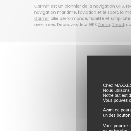
Garmin
est un pionnier de la navigation
GPS
, r
navigation maritime, l’aviation et le sport, l
Garmin
allie performance, fiabilité et simplici
aventures. Découvrez leur GPS
Zumo
,
Tread
, o
Chez MAXXESS,
Nous utilisons
Notre but est 
Vous pouvez co
Avant de pours
un des bouton
Vous pourrez m