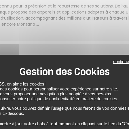
econnu pour la précision et la robustesse de ses solutions. De l’
a marque propose des appareils et applications adaptés à chaque 
té d’utilisation, accompagnant des millions d’utilisateurs à trav
u encore
Montana
...
continue
 on aime les cookies !
 des cookies pour personnaliser votre expérience sur notre site.
de vous proposer une navigation plus adaptée à vos besoins.
nsulter notre politique de confidentialité en matière de cookies.
uivre, vous pouvez définir l’usage que nous ferons de vos données e
s ci-dessous.
ettre à jour votre choix à tout moment en cliquant sur le lien du "C