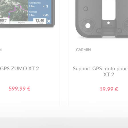
N
GARMIN
GPS ZUMO XT 2
Support GPS moto pou
XT 2
599.99 €
19.99 €