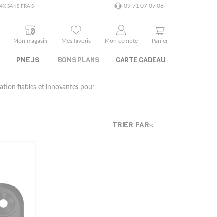
09 71 07 07 08
4X SANS FRAIS
Mon magasin
Mes favoris
Mon compte
Panier
PNEUS
BONS PLANS
CARTE CADEAU
gation fiables et innovantes pour
TRIER PAR :