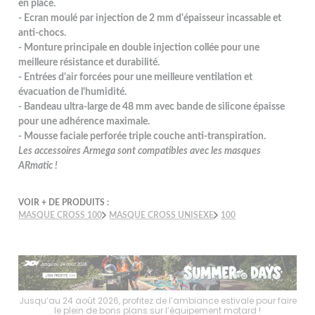
en place.
- Ecran moulé par injection de 2 mm d'épaisseur incassable et
anti-chocs.
- Monture principale en double injection collée pour une
meilleure résistance et durabilité.
- Entrées d'air forcées pour une meilleure ventilation et
évacuation de l'humidité.
- Bandeau ultra-large de 48 mm avec bande de silicone épaisse
pour une adhérence maximale.
- Mousse faciale perforée triple couche anti-transpiration.
Les accessoires Armega sont compatibles avec les masques
ARmatic !
VOIR + DE PRODUITS :
MASQUE CROSS 100
MASQUE CROSS UNISEXE
100
faire
Jusqu’au 24 août 2026, profitez de l’ambiance estivale pour faire
Jusq
le plein de bons plans sur l’équipement motard !