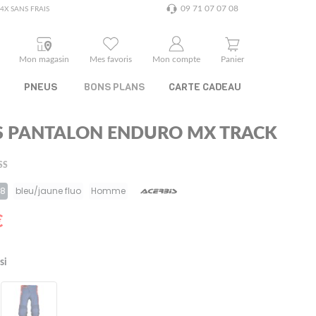
09 71 07 07 08
4X SANS FRAIS
Mon magasin
Mes favoris
Mon compte
Panier
PNEUS
BONS PLANS
CARTE CADEAU
S PANTALON ENDURO MX TRACK
SS
48
bleu/jaune fluo
Homme
€
si