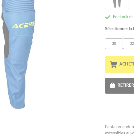
En stock et
Sélectionner la t
30
32
ACHET
RETIRE
Pantalon endur
extensibles au