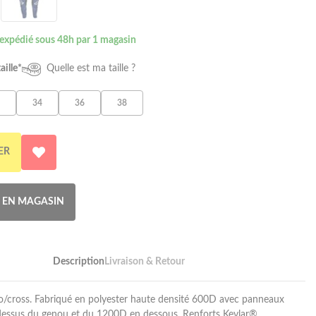
 expédié sous 48h par 1 magasin
aille*
Quelle est ma taille ?
34
36
38
ER
R EN MAGASIN
Description
Livraison & Retour
o/cross. Fabriqué en polyester haute densité 600D avec panneaux
-dessus du genou et du 1200D en dessous. Renforts Kevlar®