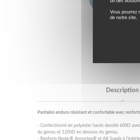
un des bouton
Vous pourrez m
de notre site.
Description
Pantalon enduro résistant et confortable avec renforts
- Confectionné en polyester haute densité 600D ave
du genou et 1200D en dessous du genou.
- Renforts Kevlar® Armortex® et AX Suede à l’intéri