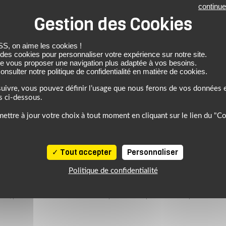
ège-mains X-FACTORY
Protège-mains X-FA
continue
94.96 €
94.96 €
 on aime les cookies !
 des cookies pour personnaliser votre expérience sur notre site.
de vous proposer une navigation plus adaptée à vos besoins.
nsulter notre politique de confidentialité en matière de cookies.
uivre, vous pouvez définir l’usage que nous ferons de vos données e
s ci-dessous.
ettre à jour votre choix à tout moment en cliquant sur le lien du "C
Tout accepter
Personnaliser
Politique de confidentialité
6, profitez de l’ambiance estivale pour faire le plein de bons plans sur 