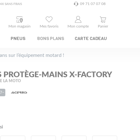
09 71 07 07 08
4X SANS FRAIS
Mon magasin
Mes favoris
Mon compte
Panier
PNEUS
BONS PLANS
CARTE CADEAU
plans sur l’équipement motard !
S PROTÈGE-MAINS X-FACTORY
E LA MOTO
77-
si