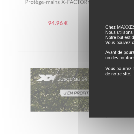
Protège-mains X-FACTORY
Prot
94.96 €
Chez MAXXESS,
Nous utilisons
Notre but est 
Vous pouvez co
Avant de pours
un des bouton
Vous pourrez m
de notre site.
Jusqu’au 24 août 202