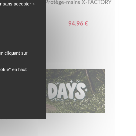
CTORY
Protège-mains X-FACTORY
r sans accepter
94.96 €
n cliquant sur
ookie" en haut
l’équipement motard !