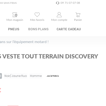
09 71 07 07 08
4X SANS FRAIS
Mon magasin
Mes favoris
Mon compte
Panier
PNEUS
BONS PLANS
CARTE CADEAU
plans sur l’équipement motard !
S VESTE TOUT TERRAIN DISCOVERY
8
Noir/Jaune fluo
Homme
€