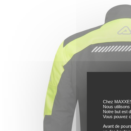
Chez MAXXESS,
Nous utilisons
Notre but est 
Vous pouvez co
Avant de pours