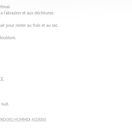
timal.
 l'abrasion et aux déchirures.
ir pour rester au frais et au sec.
doublure.
CE.
 nuit.
 ENDURO HOMME
ACERBIS