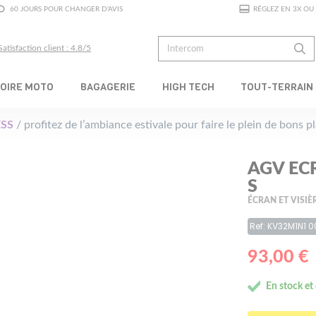
60 JOURS POUR CHANGER D'AVIS
RÉGLEZ EN 3X OU 
Satisfaction client : 4.8/5
OIRE MOTO
BAGAGERIE
HIGH TECH
TOUT-TERRAIN
SS
/ profitez de l’ambiance estivale pour faire le plein de bons 
AGV EC
S
ÉCRAN ET VISIÈ
Ref: KV32M1N1 0
93,00 €
En stock et