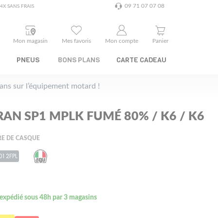
09 71 07 07 08
4X SANS FRAIS
Mon magasin
Mes favoris
Mon compte
Panier
PNEUS
BONS PLANS
CARTE CADEAU
plans sur l’équipement motard !
RAN SP1 MPLK FUMÉ 80% / K6 / K6
RE DE CASQUE
01 2FPL
 expédié sous 48h par 3 magasins