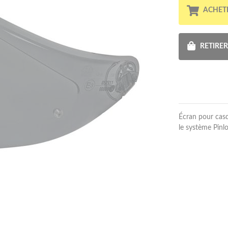
ACHET
RETIRE
Écran pour casq
le système Pinl