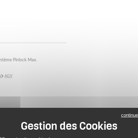
système Pinlock Max.
V
AGV
continue