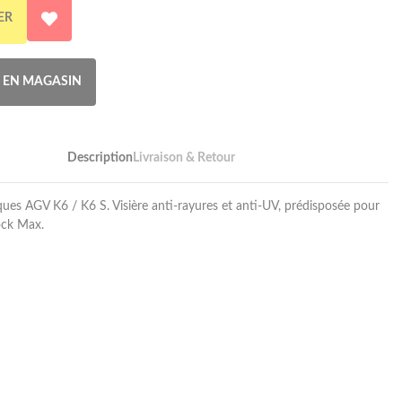
ER
R EN MAGASIN
Description
Livraison & Retour
ues AGV K6 / K6 S. Visière anti-rayures et anti-UV, prédisposée pour
ock Max.