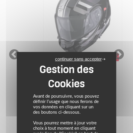
-20%
continuer sans accepter
SCORPION
PROMOS
Casque EXO-930 EVO
ARDENS
Avant de poursuivre, vous pouvez
Prix conseillé : 229.90 €
définir l’usage que nous ferons de
vos données en cliquant sur un
183.92 €
des boutons ci-dessous.
noir/gris/violet
Vous pourrez mettre à jour votre
choix à tout moment en cliquant